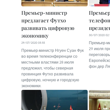
Премьер-министр
Премьер
предлагает Футхо
телефон
развивать цифровую
президе
экономику
30/07/2020 02:
Премьер-ми
29/07/2020 05:55
29 июля пр
Премьер-министр Нгуен Суан Фук
переговоры
во время телеконференции со
Европейско
местными властями 28 июля
фон дер Л
предложил, чтобы северная
провинция Футхо развивала
цифровую, ночную и городскую
экономики.