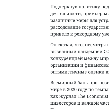
Подчеркнув политику не
деятельности, премьер-м
различные меры для устра
расходование государств
привело к рекордному ув
Он сказал, что, несмотря
вызванный пандемией COV
конкуренцией между мир
организации и финансов
оптимистичные оценки в
Всемирный банк прогнози
мире в 2020 году по темпа
как журнал The Economis
инвесторов и важной час