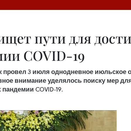
ищет пути для дост
мии COVID-19
к провел 3 июля однодневное июльское 
вное внимание уделялось поиску мер дл
 пандемии COVID-19.