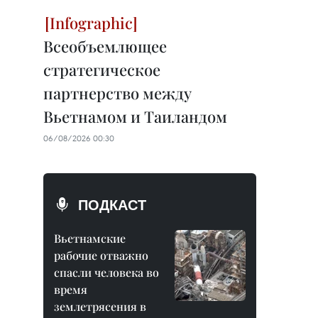
Всеобъемлющее
стратегическое
партнерство между
Вьетнамом и Таиландом
06/08/2026 00:30
ПОДКАСТ
Вьетнамские
рабочие отважно
спасли человека во
время
землетрясения в