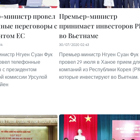
-министр провел
Премьер-министр
ные переговоры с
принимает инвесторов Р
нтом ЕС
во Вьетнаме
14
30/07/2020 02:43
нистр Нгуен Суан Фук
Премьер-министр Нгуен Суан Фук
овел телефонные
провел 29 июля в Ханое прием дл
 с президентом
компаний из Республики Корея (РК
й комиссии Урсулой
которые инвестируют во Вьетнам.
яйен