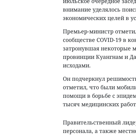
июльское очередное засе
внимание уделялось поис
экономических целей в у
Премьер-министр отметил
сообществе COVID-19 в к
затронувшая некоторые ме
провинции Куангнам и Да
исходами.
Он подчеркнул решимость
отметил, что были мобил
помощи в борьбе с эпиде
тысяч медицинских работ
Правительственный лидер
персонала, а также местн