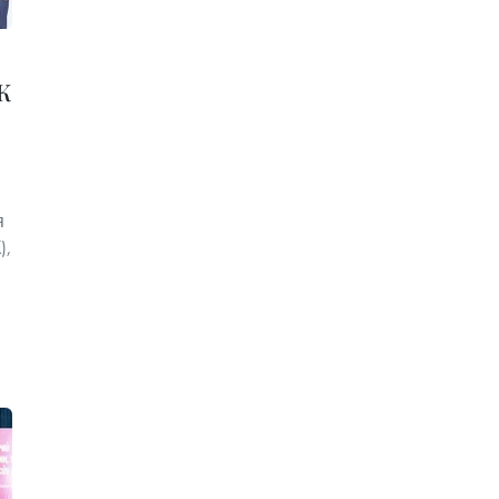
К
я
),