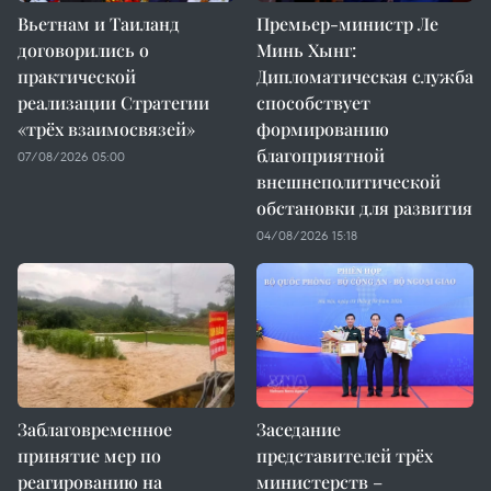
Вьетнам и Таиланд
Премьер-министр Ле
договорились о
Минь Хынг:
практической
Дипломатическая служба
реализации Стратегии
способствует
«трёх взаимосвязей»
формированию
благоприятной
07/08/2026 05:00
внешнеполитической
обстановки для развития
04/08/2026 15:18
Заблаговременное
Заседание
принятие мер по
представителей трёх
реагированию на
министерств –