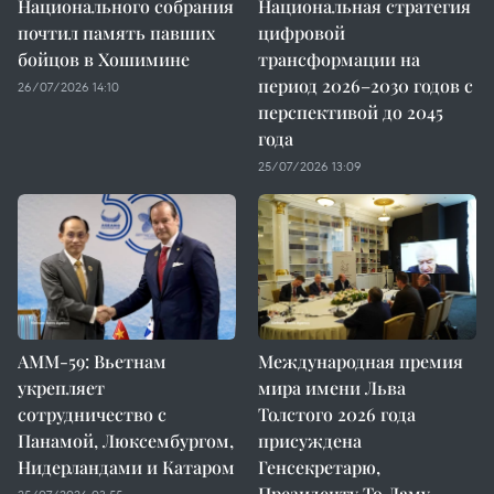
Национального собрания
Национальная стратегия
почтил память павших
цифровой
бойцов в Хошимине
трансформации на
период 2026–2030 годов с
26/07/2026 14:10
перспективой до 2045
года
25/07/2026 13:09
AMM-59: Вьетнам
Международная премия
укрепляет
мира имени Льва
сотрудничество с
Толстого 2026 года
Панамой, Люксембургом,
присуждена
Нидерландами и Катаром
Генсекретарю,
Президенту То Ламу