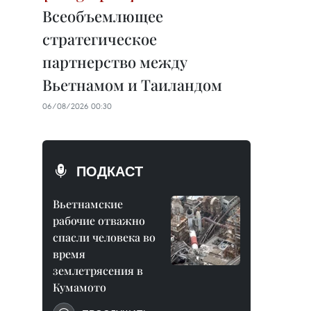
Всеобъемлющее
стратегическое
партнерство между
Вьетнамом и Таиландом
06/08/2026 00:30
ПОДКАСТ
Вьетнамские
рабочие отважно
спасли человека во
время
землетрясения в
Кумамото