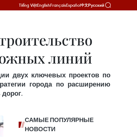
Tiếng Việt
English
Français
Español
Русский
中文
 строительство
рожных линий
ации двух ключевых проектов по
тратегии города по расширению
 дорог.
САМЫЕ ПОПУЛЯРНЫЕ
НОВОСТИ