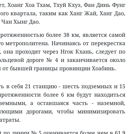
ет, Хоанг Хоа Тхам, Тхуй Кхуэ, Фан Динь Фунг
го квартала, таким как Ханг Жай, Ханг Дао,
 Чан Хынг Дао.
ротяженностью более 38 км, является самой
го метрополитена. Начинаясь от перекрестка
, она проходит через Нгок Кхань, следует по
ольцевой дороге № 4 и заканчивается около
км от бывшей границы провинции Хоабинь.
ь в себя 21 станцию - шесть подземных и 15
ротяженности более 6 км будут находиться
земными, а оставшаяся часть - наземной,
ующими дорогами, чтобы минимизировать
атраты.
по линии № 5 оценивается более чем в 61,9