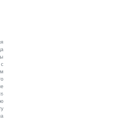
я
да
ы
с
ем
то
е
26
ую
ту
на