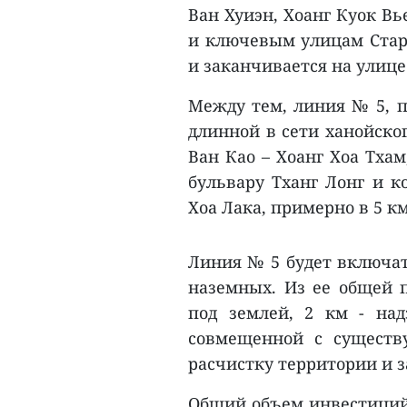
Ван Хуиэн, Хоанг Куок Вь
и ключевым улицам Старо
и заканчивается на улице
Между тем, линия № 5, п
длинной в сети ханойско
Ван Као – Хоанг Хоа Тхам
бульвару Тханг Лонг и к
Хоа Лака, примерно в 5 
Линия № 5 будет включат
наземных. Из ее общей п
под землей, 2 км - над
совмещенной с существ
расчистку территории и з
Общий объем инвестиций 