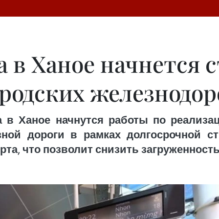
да в Ханое начнется
ородских железнодо
а в Ханое начнутся работы по реализ
зной дороги в рамках долгосрочной с
та, что позволит снизить загруженность