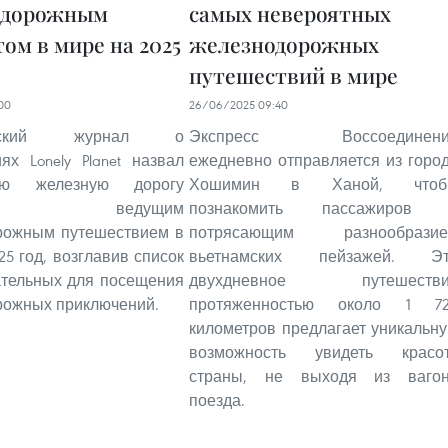
одорожным
самых невероятных
ом в мире на 2025
железнодорожных
путешествий в мире
00
26/06/2025 09:40
ийский журнал о
Экспресс Воссоединени
ях Lonely Planet назвал
ежедневно отправляется из горо
кую железную дорогу
Хошимин в Ханой, чтоб
-Юг ведущим
познакомить пассажиров 
рожным путешествием в
потрясающим разнообрази
25 год, возглавив список
вьетнамских пейзажей. Э
ательных для посещения
двухдневное путешестви
рожных приключений.
протяженностью около 1 7
километров предлагает уникальн
возможность увидеть красо
страны, не выходя из ваго
поезда.