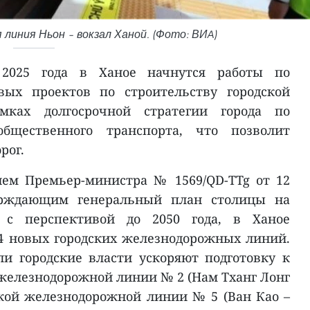
линия Ньон – вокзал Ханой. (Фото: ВИA)
 2025 года в Ханое начнутся работы по
вых проектов по строительству городской
мках долгосрочной стратегии города по
бщественного транспорта, что позволит
рог.
ием Премьер-министра № 1569/QD-TTg от 12
верждающим генеральный план столицы на
в с перспективой до 2050 года, в Ханое
4 новых городских железнодорожных линий.
и городские власти ускоряют подготовку к
 железнодорожной линии № 2 (Нам Тханг Лонг
ской железнодорожной линии № 5 (Ван Као –