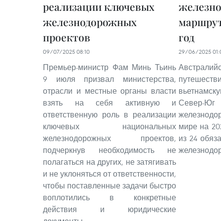
реализации ключевых
железн
железнодорожных
маршрут
проектов
год
09/07/2025 08:10
29/06/2025 01:
Премьер-министр Фам Минь Тьинь
Австрал
9 июля призвал министерства,
путешестви
отрасли и местные органы власти
вьетнамс
взять на себя активную и
Север
ответственную роль в реализации
железнодо
ключевых национальных
мире на 20
железнодорожных проектов,
из 24 обяз
подчеркнув необходимость не
железнодо
полагаться на других, не затягивать
и не уклоняться от ответственности,
чтобы поставленные задачи быстро
воплотились в конкретные
действия и юридические