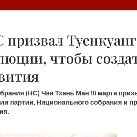
С призвал Туенкуан
люции, чтобы создат
вития
рания (НС) Чан Тхань Ман 18 марта при
и партии, Национального собрания и пр
ия.