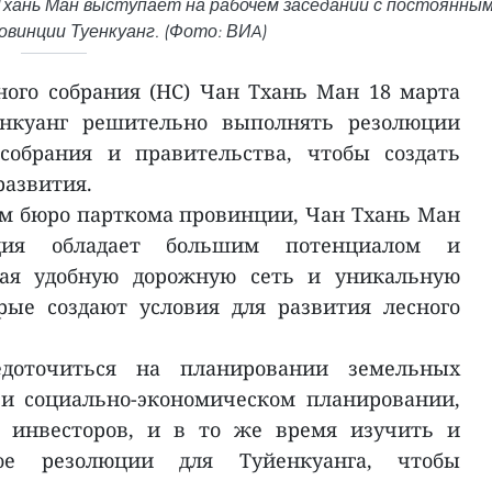
Тхань Ман выступает на рабочем заседании с постоянны
винции Туенкуанг. (Фото: ВИA)
ого собрания (НС) Чан Тхань Ман 18 марта
нкуанг решительно выполнять резолюции
собрания и правительства, чтобы создать
развития.
м бюро парткома провинции, Чан Тхань Ман
ция обладает большим потенциалом и
ая удобную дорожную сеть и уникальную
рые создают условия для развития лесного
едоточиться на планировании земельных
 и социально-экономическом планировании,
 инвесторов, и в то же время изучить и
ое резолюции для Туйенкуанга, чтобы