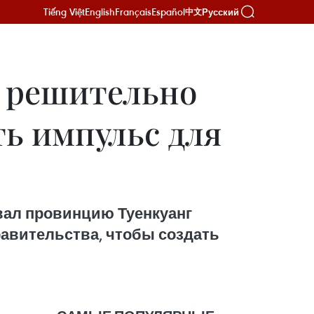
Tiếng Việt
English
Français
Español
Русский
中文
г решительно
ь импульс для
звал провинцию Туенкуанг
авительства, чтобы создать