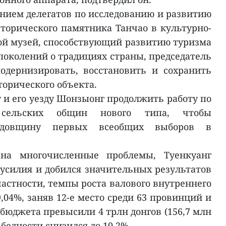
нием делегатов по исследованию и развитию
сторического памятника Танчао в культурно-
ой музей, способствующий развитию туризма
околений о традициях страны, председатель
одернизировать, восстановить и сохранить
торического объекта.
 и его уезду Шонзыонг продолжить работу по
 сельских общин нового типа, чтобы
годовщину первых всеобщих выборов в
 на многочисленные проблемы, Туенкуанг
силия и добился значительных результатов
частности, темпы роста валового внутреннего
9,04%, заняв 12-е место среди 63 провинций и
 бюджета превысили 4 трлн донгов (156,7 млн
бедности снизился до 10,2%.