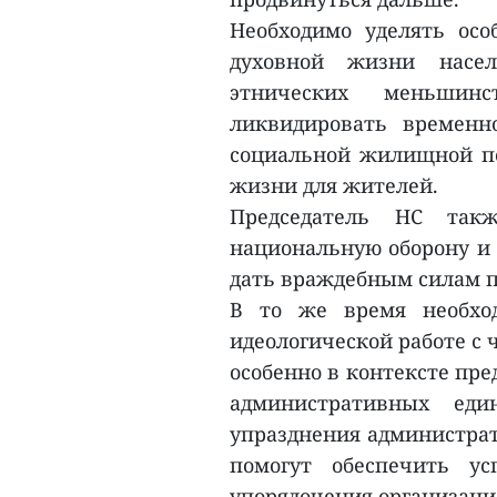
Необходимо уделять ос
духовной жизни насел
этнических меньшинс
ликвидировать временн
социальной жилищной по
жизни для жителей.
Председатель НС так
национальную оборону и 
дать враждебным силам п
В то же время необход
идеологической работе с
особенно в контексте пр
административных еди
упразднения администрат
помогут обеспечить у
упорядочения организацио