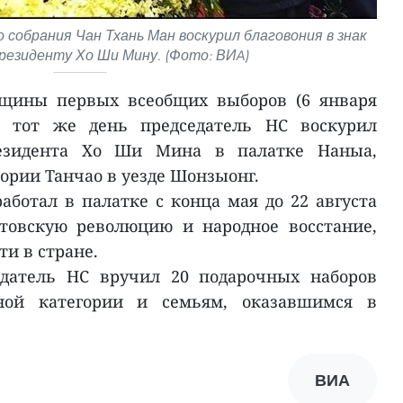
собрания Чан Тхань Ман воскурил благовония в знак
президенту Хо Ши Мину. (Фото: ВИA)
вщины первых всеобщих выборов (6 января
 в тот же день председатель НС воскурил
резидента Хо Ши Мина в палатке Наныа,
ории Танчао в уезде Шонзыонг.
ботал в палатке с конца мая до 22 августа
устовскую революцию и народное восстание,
ти в стране.
едатель НС вручил 20 подарочных наборов
ной категории и семьям, оказавшимся в
ВИА