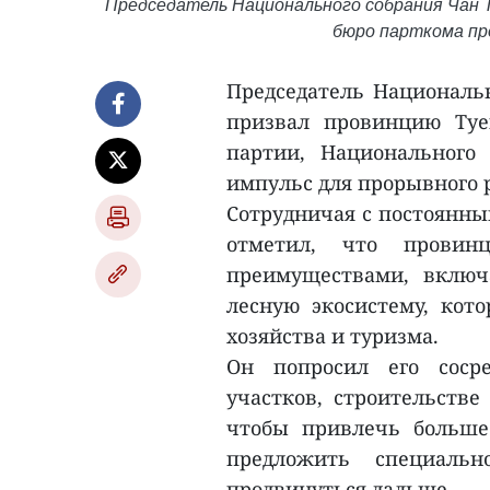
Председатель Национального собрания Чан 
бюро парткома про
Председатель Национальн
призвал провинцию Туе
партии, Национального 
импульс для прорывного 
Сотрудничая с постоянны
отметил, что провин
преимуществами, включ
лесную экосистему, кото
хозяйства и туризма.
Он попросил его соср
участков, строительстве
чтобы привлечь больше
предложить специальн
продвинуться дальше.