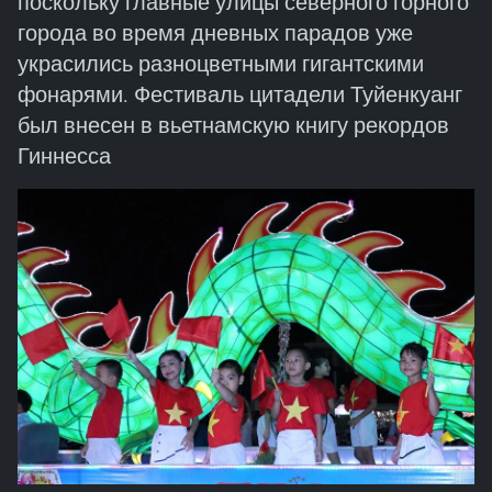
поскольку главные улицы северного горного
города во время дневных парадов уже
украсились разноцветными гигантскими
фонарями. Фестиваль цитадели Туйенкуанг
был внесен в вьетнамскую книгу рекордов
Гиннесса