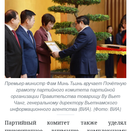
Премьер-министр Фам Минь Тьинь вручает Почётную
грамоту партийного комитета партийной
организации Правительства товарищу Ву Вьет
Чанг, генеральному директору Вьетнамского
информационного агентства (ВИА). (Фото: ВИА)
Партийный комитет также уделял
приоритетное внимание комплексному