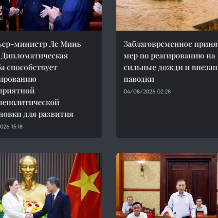
ьер-министр Ле Минь
Заблаговременное приня
 Дипломатическая
мер по реагированию на
а способствует
сильные дожди и внеза
ированию
паводки
приятной
04/08/2026 02:28
неполитической
новки для развития
26 15:18