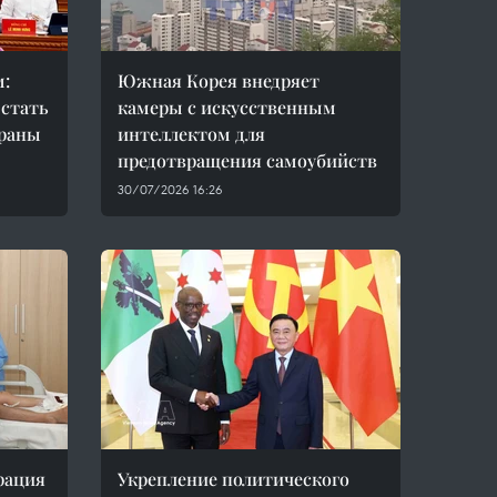
м:
Южная Корея внедряет
 стать
камеры с искусственным
траны
интеллектом для
предотвращения самоубийств
30/07/2026 16:26
рация
Укрепление политического