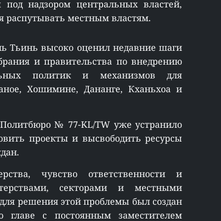
я под надзором центральных властей,
я распутывать местным властям.
ь Тьинь высоко оценил недавние шаги
брания и правительства по внедрению
альных политик и механизмов для
аное, Хошимине, Дананге, Кханьхоа и
 Политбюро № 77-KL/TW уже устранило
новить проекты и высвободить ресурсы
ждан.
рства, чувство ответственности и
терствами, секторами и местными
 для решения этой проблемы был создан
о главе с постоянным заместителем