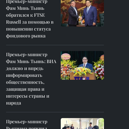
Премьер-министр
Фам Минь Тьинь
обратился к FTSE
Russell за помощью в
повышении статуса
фондового рынка
Премьер-министр
Фам Минь Тьинь: ВИА
должно и впредь
информировать
общественность,
защищая права и
интересы страны и
народа
Премьер-министр
Вьетнама поручил