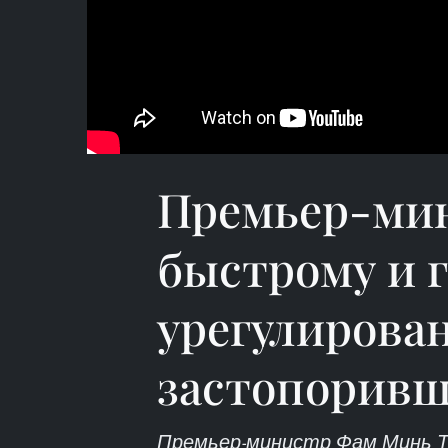
Премьер-мин
быстрому и 
урегулирова
застопоривш
Премьер-министр Фам Минь Ть