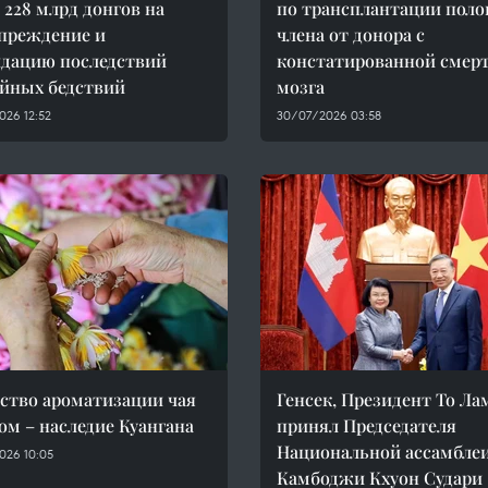
 228 млрд донгов на
по трансплантации поло
преждение и
члена от донора с
дацию последствий
констатированной смер
йных бедствий
мозга
026 12:52
30/07/2026 03:58
ство ароматизации чая
Генсек, Президент То Ла
ом – наследие Куангана
принял Председателя
Национальной ассамбле
026 10:05
Камбоджи Кхуон Судари