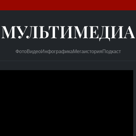
МУЛЬТИМЕДИА
Фото
Видео
Инфографика
Мегаистория
Подкаст