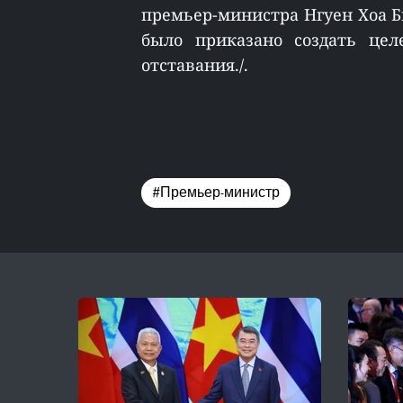
премьер-министра Нгуен Хоа Б
было приказано создать це
отставания./.
#Премьер-министр