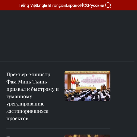
Tiếng Việt
English
Français
Español
Русский
中文
Премьер-министр
Фам Минь Тьинь
призвал к быстрому и
гуманному
урегулированию
застопорившихся
проектов