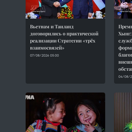
Вьетнам и Таиланд
Прем
договорились о практической
Хынг:
реализации Стратегии «трёх
служб
взаимосвязей»
форм
благо
07/08/2026 05:00
внеш
обста
04/08/20