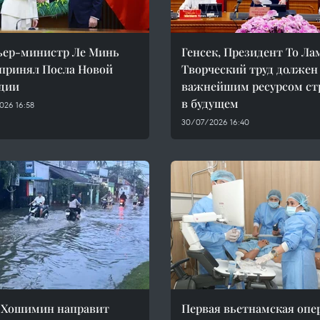
ьер-министр Ле Минь
Генсек, Президент То Ла
принял Посла Новой
Творческий труд должен
дии
важнейшим ресурсом с
в будущем
026 16:58
30/07/2026 16:40
 Хошимин направит
Первая вьетнамская опе