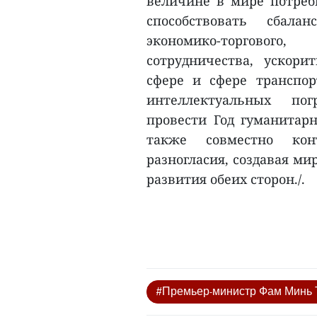
величине в мире потреб
способствовать сбала
экономико-торгового
сотрудничества, ускор
сфере и сфере транспор
интеллектуальных пог
провести Год гуманитар
также совместно кон
разногласия, создавая ми
развития обеих сторон./.
#Премьер-министр Фам Минь Т