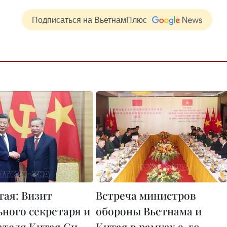
Подписаться на ВьетнамПлюс
ая: Визит
Встреча министров
ьного секретаря и
обороны Вьетнама и
ателя Китая Си
Китая в рамках 9-го