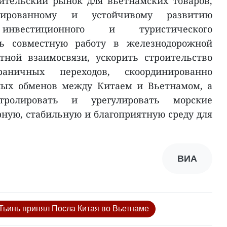
ительский рынок для вьетнамских товаров,
нсированному и устойчивому развитию
, инвестиционного и туристического
ить совместную работу в железнодорожной
тной взаимосвязи, ускорить строительство
раничных переходов, скоординированно
ных обменов между Китаем и Вьетнамом, а
тролировать и урегулировать морские
рную, стабильную и благоприятную среду для
ВИА
ьинь принял Посла Китая во Вьетнаме