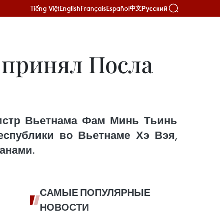
Tiếng Việt
English
Français
Español
Русский
中文
принял Посла
нистр Вьетнама Фам Минь Тьинь
еспублики во Вьетнаме Хэ Вэя,
анами.
САМЫЕ ПОПУЛЯРНЫЕ
НОВОСТИ