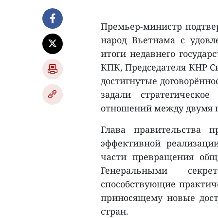
Премьер-министр подтвер
народ Вьетнама с удов
итоги недавнего государ
КПК, Председателя КНР С
достигнутые договорённо
задали стратегическое
отношений между двумя п
Глава правительства п
эффективной реализации
части превращения общ
Генеральными секре
способствующие практиче
приносящему новые дос
стран.