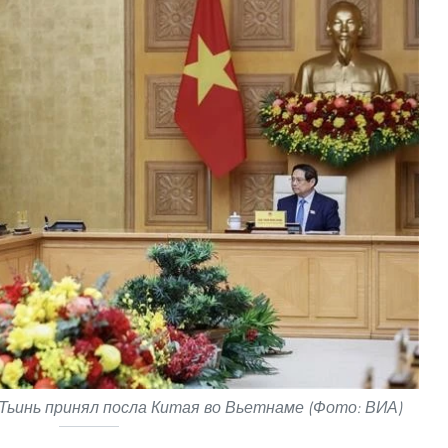
ьинь принял посла Китая во Вьетнаме (Фото: ВИА)