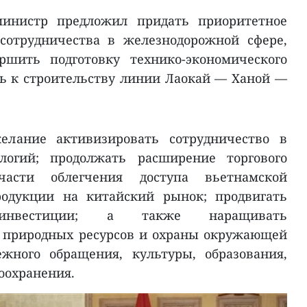
министр предложил придать приоритетное
сотрудничества в железнодорожной сфере,
ршить подготовку технико-экономического
ь к строительству линии Лаокай — Ханой —
лание активизировать сотрудничество в
логий; продолжать расширение торгового
асти облегчения доступа вьетнамской
родукции на китайский рынок; продвигать
е инвестиции; а также наращивать
х природных ресурсов и охраны окружающей
жного обращения, культуры, образования,
оохранения.