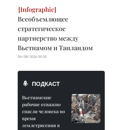
Всеобъемлющее
стратегическое
партнерство между
Вьетнамом и Таиландом
06/08/2026 00:30
ПОДКАСТ
Вьетнамские
рабочие отважно
спасли человека во
время
землетрясения в