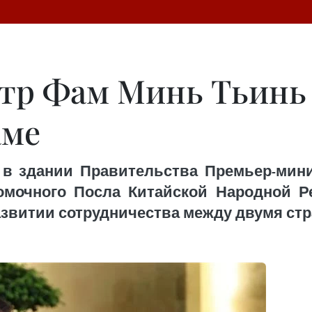
тр Фам Минь Тьинь 
аме
 в здании Правительства Премьер-ми
мочного Посла Китайской Народной Р
азвитии сотрудничества между двумя стр