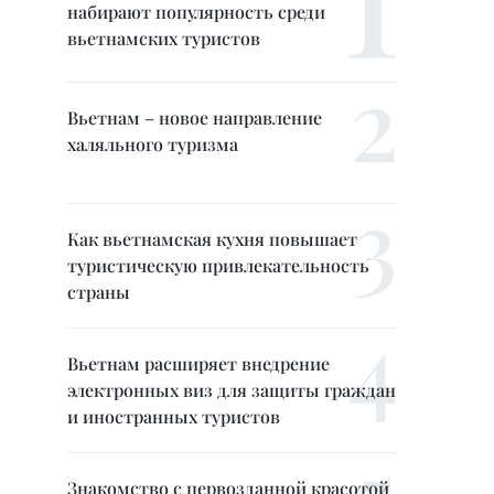
набирают популярность среди
вьетнамских туристов
Вьетнам – новое направление
халяльного туризма
Как вьетнамская кухня повышает
туристическую привлекательность
страны
Вьетнам расширяет внедрение
электронных виз для защиты граждан
и иностранных туристов
Знакомство с первозданной красотой