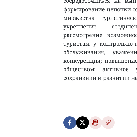
сосредоточиться на вы
формирование цепочки со
множества туристичес
укрепление соедине
рассмотрение возможн
туристам у контрольно-
обслуживания, уважен
конкуренция; повышение
обществом; активное
сохранении и развитии н