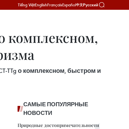
Tiếng Việt
English
Français
Español
Русский
中文
о комплексном,
ризма
T-TTg о комплексном, быстром и
САМЫЕ ПОПУЛЯРНЫЕ
НОВОСТИ
Природные достопримечательности