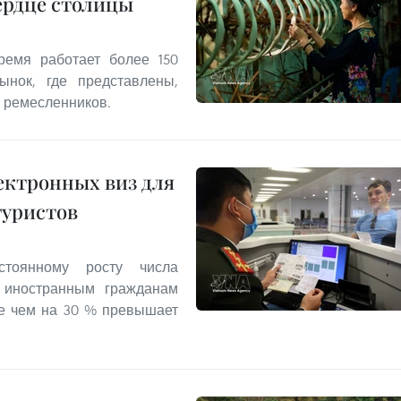
ердце столицы
емя работает более 150
ынок, где представлены,
 ремесленников.
ектронных виз для
туристов
стоянному росту числа
л иностранным гражданам
ее чем на 30 % превышает