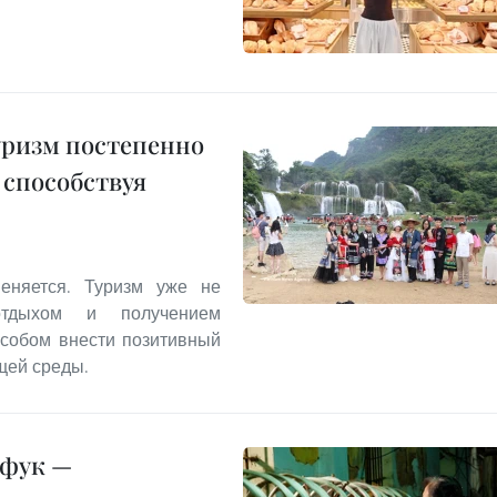
уризм постепенно
 способствуя
еняется. Туризм уже не
отдыхом и получением
особом внести позитивный
щей среды.
нфук —