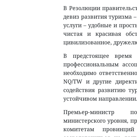
В Резолюции правительст
девиз развития туризма 
услуги – удобные и прос
чистая и красивая обс
цивилизованное, дружелю
В предстоящее время в
профессиональным ассо
необходимо ответственн
NQ/TW и другие директ
содействия развитию ту
устойчивом направлении
Премьер-министр п
министерского уровня, 
комитетам провинций