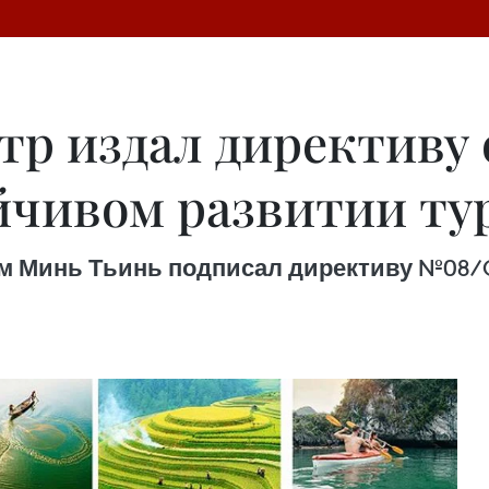
р издал директиву 
йчивом развитии ту
м Минь Тьинь подписал директиву №08/C