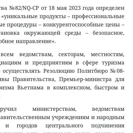
ва №82/NQ-CP от 18 мая 2023 года определен
– «уникальные продукты – профессиональные
тые процедуры – конкурентоспособные цены –
тановка окружающей среды – безопасное,
бное направление».
сем ведомствам, секторам, местностям,
циациям и предприятиям в сфере туризма
о осуществлять Резолюцию Политбюро №08-
ивы Правительства, Премьер-министра для
ризма Вьетнама в комплексном, быстром и
.
оручил министерствам, ведомствам
правительственным учреждениям и народным
 и городов центрального подчинения