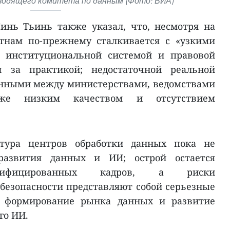
водящего комитета по данным (Фото: ВИА)
нь Тьинь также указал, что, несмотря на
етнам по-прежнему сталкивается с «узкими
с институциональной системой и правовой
 за практикой; недостаточной реальной
анными между министерствами, ведомствами
же низким качеством и отсутствием
ктура центров обработки данных пока не
развития данных и ИИ; острой остается
алифицированных кадров, а риски
езопасности представляют собой серьезные
 формирование рынка данных и развитие
го ИИ.