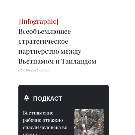
Всеобъемлющее
стратегическое
партнерство между
Вьетнамом и Таиландом
06/08/2026 00:30
ПОДКАСТ
Вьетнамские
рабочие отважно
спасли человека во
время