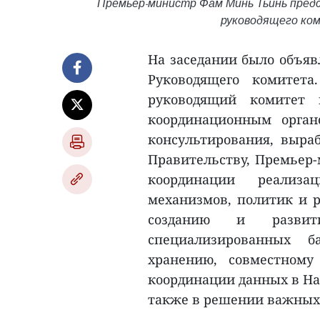
Премьер-министр Фам Минь Тьинь пред
руководящего ко
На заседании было объяв
Руководящего комитет
руководящий комитет 
координационным орган
консультирования, выра
Правительству, Премьер-
координации реализа
механизмов, политик и р
созданию и разви
специализированных б
хранению, совместному
координации данных в На
также в решении важных 