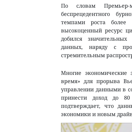
По словам Премьер-м
беспрецедентного бурн
темпами роста более
высокоценный ресурс ци
добился значительных
данных, наряду с пр
стремительным распростр
Многие экономические 
время» для прорыва Вь
управлении данными в с
принести доход до 80
подтверждает, что дан
экономики и новым драйв