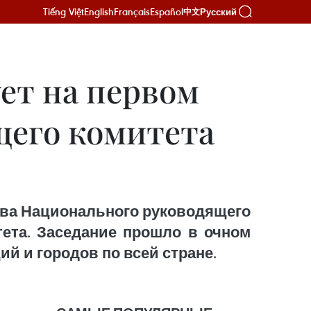
Tiếng Việt
English
Français
Español
Русский
中文
ет на первом
щего комитета
ава Национального руководящего
тета. Заседание прошло в очном
й и городов по всей стране.