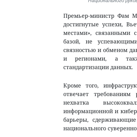
Национального руко
Премьер-министр Фам Ми
достигнутые успехи, Вь
местами», связанными 
базой, не успевающими
связностью и обменом д
и регионами, а так
стандартизации данных.
Кроме того, инфрастру
отвечает требованиям 
нехватка высококв
информационной и киберб
барьеры, сдерживающие
национального суверенно