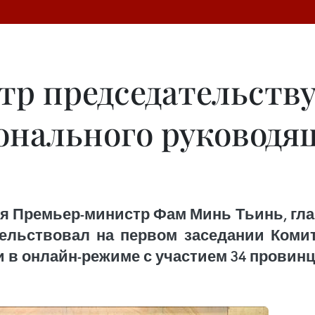
р председательству
онального руководя
аря Премьер-министр Фам Минь Тьинь, гл
ельствовал на первом заседании Коми
 в онлайн-режиме с участием 34 провинци