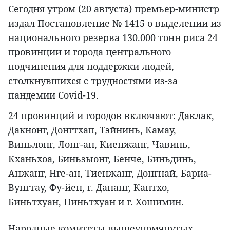
Сегодня утром (20 августа) премьер-министр
издал Постановление № 1415 о выделении из
национального резерва 130.000 тонн риса 24
провинции и города центрального
подчинения для поддержки людей,
столкнувшихся с трудностями из-за
пандемии Covid-19.
24 провинций и городов включают: Даклак,
Дакнонг, Донгтхап, Тэйнинь, Камау,
Виньлонг, Лонг-ан, Киенжанг, Чавинь,
Кханьхоа, Биньзыонг, Бенче, Биньдинь,
Анжанг, Нге-ан, Тиенжанг, Донгнай, Бариа-
Вунгтау, Фу-йен, г. Дананг, Кантхо,
Биньтхуан, Ниньтхуан и г. Хошимин.
Народные комитеты вышеупомянутых