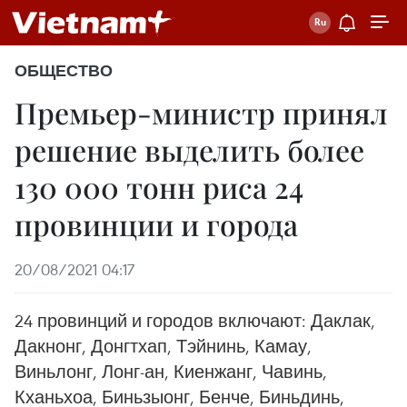
ОБЩЕСТВО
Премьер-министр принял
решение выделить более
130 000 тонн риса 24
провинции и города
20/08/2021 04:17
24 провинций и городов включают: Даклак,
Дакнонг, Донгтхап, Тэйнинь, Камау,
Виньлонг, Лонг-ан, Киенжанг, Чавинь,
Кханьхоа, Биньзыонг, Бенче, Биньдинь,