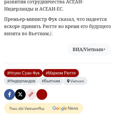
развития сотрудничества АСЕАН-
Нидерланды и АСЕАН-ЕС.
Премьер-министр Фук сказал, что надеется
вскоре принять Рютте во время его будущего
визита во Вьетнам./.
ВИА/Vietnam+
#Нгуен Суан Фук
#Марком Рютте
#Нидерландов
#Вьетнам
Vietnam
Theo dõi VietnamPlus