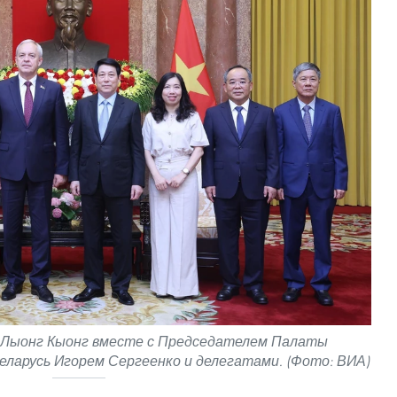
 Лыонг Кыонг вместе с Председателем Палаты
ларусь Игорем Сергеенко и делегатами. (Фото: ВИА)