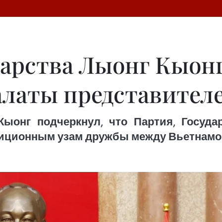
дарства Лыонг Кыон
алаты представител
Кыонг подчеркнул, что Партия, Госуда
диционным узам дружбы между Вьетнамо