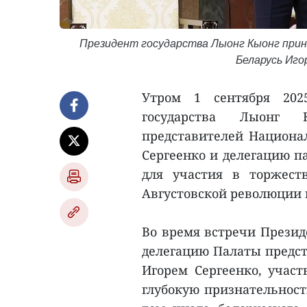
Президент государства Лыонг Кыонг при
Беларусь Иго
Утром 1 сентября 202
государства Лыонг 
представителей Национал
Сергеенко и делегацию п
для участия в торжест
Августовской революции и
Во время встречи Презид
делегацию Палаты предст
Игорем Сергеенко, учас
глубокую признательност