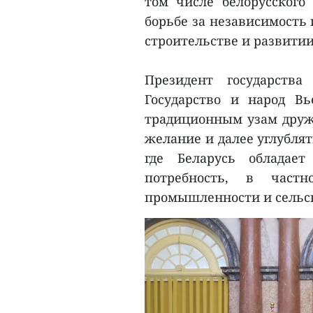
том числе белорусского
борьбе за независимость
строительстве и развитии
Президент государств
Государство и народ В
традиционным узам друж
желание и далее углублят
где Беларусь обладае
потребность, в част
промышленности и сельск