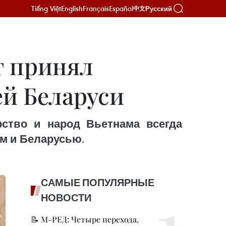
Tiếng Việt
English
Français
Español
Русский
中文
г принял
ей Беларуси
рство и народ Вьетнама всегда
м и Беларусью.
САМЫЕ ПОПУЛЯРНЫЕ
НОВОСТИ
📝 М-РЕД: Четыре перехода,