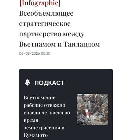
Всеобъемлющее
стратегическое
партнерство между
Вьетнамом и Таиландом
06/08/2026 00:30
ПОДКАСТ
Вьетнамские
рабочие отважно
спасли человека во
время
землетрясения в
Кумамото