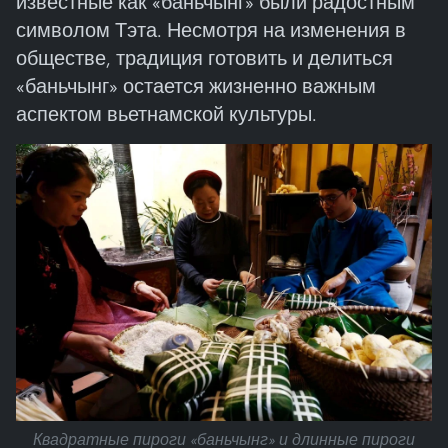
известные как «баньчынг» были радостным
символом Тэта. Несмотря на изменения в
обществе, традиция готовить и делиться
«баньчынг» остается жизненно важным
аспектом вьетнамской культуры.
Квадратные пироги «баньчынг» и длинные пироги