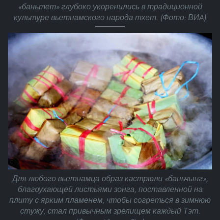
«баньтет» глубоко укоренились в традиционной
культуре вьетнамского народа тхет. (Фото: ВИA)
Для любого вьетнамца образ кастрюли «баньчынг»,
благоухающей листьями зонга, поставленной на
плиту с ярким пламенем, чтобы согреться в зимнюю
стужу, стал привычным зрелищем каждый Тэт.