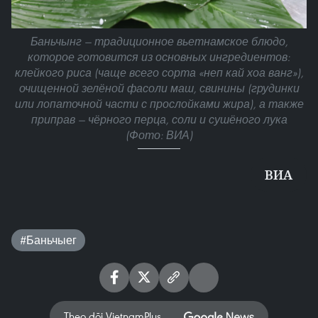
Баньчынг — традиционное вьетнамское блюдо,
которое готовится из основных ингредиентов:
клейкого риса (чаще всего сорта «неп кай хоа ванг»),
очищенной зелёной фасоли маш, свинины (грудинки
или лопаточной части с прослойками жира), а также
приправ — чёрного перца, соли и сушёного лука
(Фото: ВИА)
ВИА
#Баньчыег
Theo dõi VietnamPlus