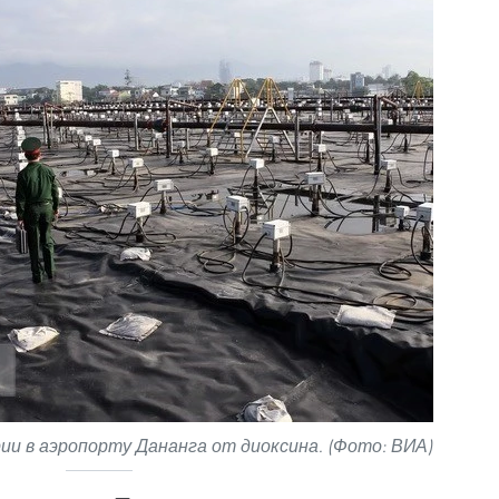
и в аэропорту Дананга от диоксина. (Фото: ВИА)