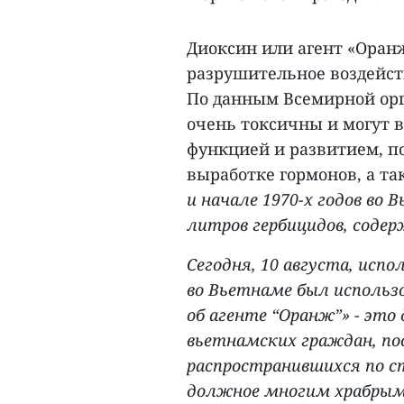
Диоксин или агент «Оранж
разрушительное воздейст
По данным Всемирной орг
очень токсичны и могут 
функцией и развитием, п
выработке гормонов, а т
и начале 1970-х годов во
литров гербицидов, соде
Сегодня, 10 августа, испо
во Вьетнаме был использ
об агенте “Оранж”» - эт
вьетнамских граждан, по
распространившихся по с
должное многим храбры