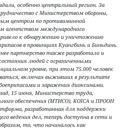
адали, особенно центральный регион. За
отрудничество с Министерством обороны,
ным центром по противоминной
им агентством международного
привело к обнаружению и уничтожению
рипасов в провинциях Куангбинь и Биньдинь.
нее партнерство также разработало и
 состояния людей с ограниченными
циальном уровне, при этом 75.000 человек
оваться, включая выживших в результате
 боеприпасами и заражения диоксинами.
азад, 15 июня, Министерство труда,
ьного обеспечения (МТИСО), KOICA и ПРООН
атформа, разработанная для поддержки
его ведения дел, теперь доступна в сети и
бразом, то, что начиналось как