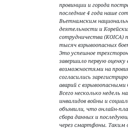
провинции и города постр
последние 4 года наше с
Вьетнамским националь
деятельности и Корейск
сотрудничества (KOICA) 
тысяч взрывоопасных боеп
Это успешное трехсторон
завершило первую оценку
возможностями на провин
согласились зарегистрир
аварий с взрывоопасными
Всего несколько недель н
инвалидов войны и социал
объявили, что онлайн-пл
сбора данных и последующ
через смартфоны. Таким о