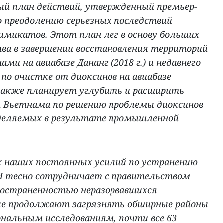
й план действий, утвержденный премьер-
о преодолению серьезных последствий
имикатов. Этот план лег в основу больших
а в завершении восстановления территорий
ами на авиабазе Дананг (2018 г.) и недавнего
 по очистке от диоксинов на авиабазе
 также планирует углубить и расширить
 Вьетнама по решению проблемы диоксинов
ыделяемых в результате промышленной
ах наших постоянных усилий по устранению
Н тесно сотрудничает с правительством
пространенностью неразорвавшихся
рые продолжают загрязнять обширные районы
ональным исследованиям, почти все 63