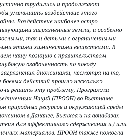
еустанно трудились и продолжают
тобы уменьшить воздействие этого
ойны. Воздействие наиболее остро
ьзующими загрязненные земли, и особенно
рослыми, так и детьми с ограниченными
ыми этими химическими веществами. В
аем нашу позицию с правительством
убокую озабоченность по поводу
загрязнения диоксинами, несмотря на то,
 боевых действий прошло несколько
очь решить эту проблему, Программа
ъединенных Наций (ПРООН) во Вьетнаме
м природных ресурсов и окружающей среды
оксином в Дананге, Бьенхоа и на авиабазах
твия для эффективного сдерживания и / или
ичных материалов. ПРООН также помогла