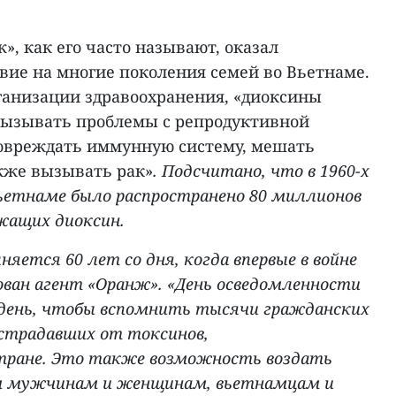
», как его часто называют, оказал
вие на многие поколения семей во Вьетнаме.
анизации здравоохранения, «диоксины
вызывать проблемы с репродуктивной
овреждать иммунную систему, мешать
акже вызывать рак»
. Подсчитано, что в 1960-х
 Вьетнаме было распространено 80 миллионов
ржащих диоксин.
лняется 60 лет со дня, когда впервые в войне
ован агент «Оранж». «День осведомленности
о день, чтобы вспомнить тысячи гражданских
страдавших от токсинов,
тране. Это также возможность воздать
м мужчинам и женщинам, вьетнамцам и