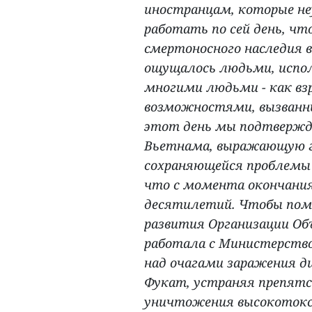
иностранцам, которые н
работать по сей день, ч
смертоносного наследия в
ощущалось людьми, испол
многими людьми - как вз
возможностями, вызванн
этот день мы подтвержд
Вьетнама, выражающую гл
сохраняющейся проблемы 
что с момента окончания
десятилетий. Чтобы пом
развития Организации Об
работала с Министерство
над очагами заражения ди
Фукат, устраняя препятс
уничтожения высокотокс