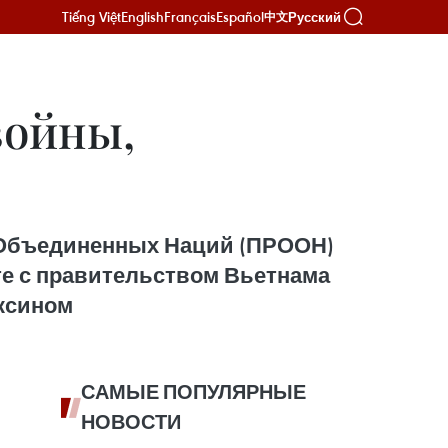
Tiếng Việt
English
Français
Español
Русский
中文
войны,
 Объединенных Наций (ПРООН)
те с правительством Вьетнама
ксином
САМЫЕ ПОПУЛЯРНЫЕ
НОВОСТИ