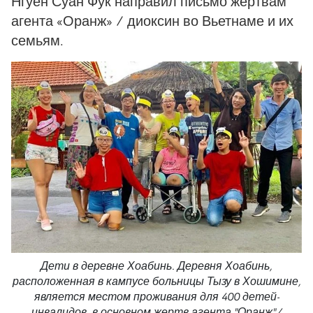
Нгуен Суан Фук направил письмо жертвам
агента «Оранж» / диоксин во Вьетнаме и их
семьям.
Дети в деревне Хоабинь. Деревня Хоабинь,
расположенная в кампусе больницы Тызу в Хошимине,
является местом проживания для 400 детей-
инвалидов, в основном жертв агента "Оранж"/