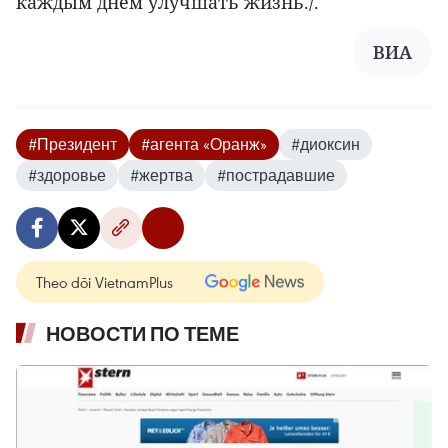
каждым днем улучшать жизнь./.
ВИА
#Президент
#агента «Оранж»
#диоксин
#здоровье
#жертва
#пострадавшие
Theo dõi VietnamPlus
НОВОСТИ ПО ТЕМЕ