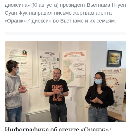
диоксина» (10 августа) президент Вьетнама Нгуен
Суан Фук направил письмо жертвам агента
«Оранж» / диоксин во Вьетнаме и их семьям.
Инфографика об агенте «Оранж»/