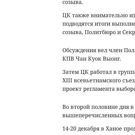
созыва.
ЦК также внимательно изу
подводятся итоги выполн
созыва, Политбюро и Сек
Обсуждения вел член Пол
КПВ Чан Куок Выонг.
Затем ЦК работал в групп
XIII всевьетнамского съе
проект регламента выборо
Во второй половине дня 
вышеперечисленных вопр
14-20 декабря в Ханое пр