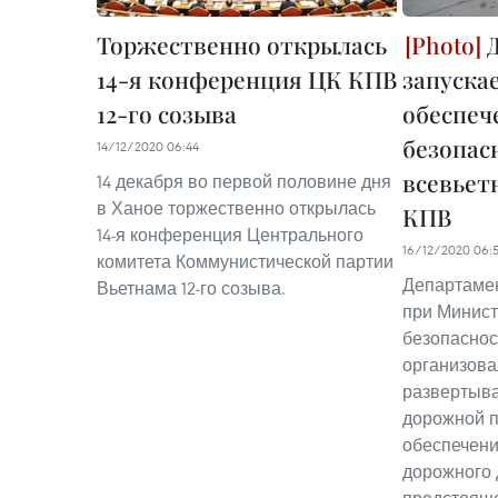
Торжественно открылась
Д
14-я конференция ЦК КПВ
запуска
12-го созыва
обеспеч
безопасн
14/12/2020 06:44
всевьет
14 декабря во первой половине дня
в Ханое торжественно открылась
КПВ
14-я конференция Центрального
16/12/2020 06:
комитета Коммунистической партии
Департаме
Вьетнама 12-го созыва.
при Минис
безопаснос
организов
развертыва
дорожной п
обеспечени
дорожного 