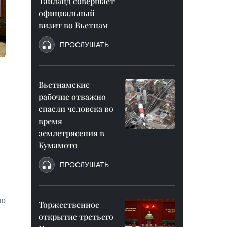
Таиланд совершает
официальный
визит во Вьетнам
ПРОСЛУШАТЬ
Вьетнамские
рабочие отважно
спасли человека во
время
землетрясения в
Кумамото
ПРОСЛУШАТЬ
ию
Торжественное
открытие третьего