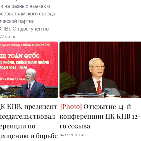
 на разных языках о
 всевьетнамского съезда
ческой партии
КПВ). Он доступен по
://daiho
ЦК КПВ, президент
Открытие 14-й
дседательствовал
конференции ЦК КПВ 12-
еренции по
го созыва
ращению и борьбе
14/12/2020 04:21