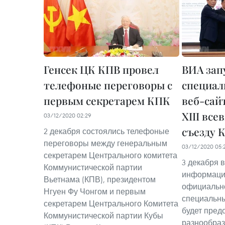
Генсек ЦК КПВ провел
ВИА зап
телефоные переговоры с
специал
первым секретарем КПК
веб-сай
XIII вс
03/12/2020 02:29
съезду 
2 декабря состоялись телефоные
переговоры между генеральным
03/12/2020 05:
секретарем Центрального комитета
3 декабря 
Коммунистической партии
информацио
Вьетнама (КПВ), президентом
официально
Нгуен Фу Чонгом и первым
специальны
секретарем Центрального Комитета
будет пред
Коммунистической партии Кубы
разнообра