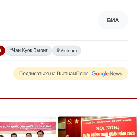
ВИА
В
#Чан Куок Выонг
Vietnam
Подписаться на ВьетнамПлюс