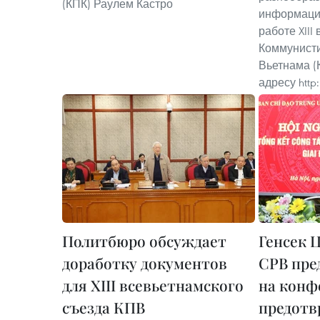
(КПК) Раулем Кастро
информации
работе XIII
Коммунисти
Вьетнама (
адресу http
Политбюро обсуждает
Генсек 
доработку документов
СРВ пре
для ХIII всевьетнамского
на конф
съезда КПВ
предотв