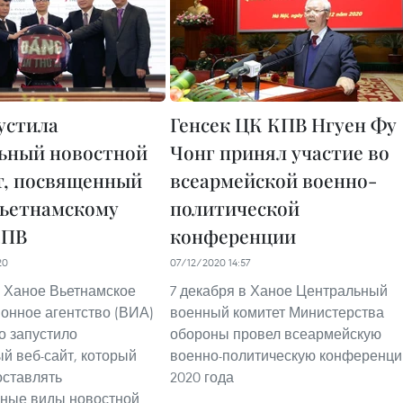
устила
Генсек ЦК КПВ Нгуен Фу
ьный новостной
Чонг принял участие во
т, посвященный
всеармейской военно-
евьетнамскому
политической
КПВ
конференции
20
07/12/2020 14:57
в Ханое Вьетнамское
7 декабря в Ханое Центральный
нное агентство (ВИА)
военный комитет Министерства
 запустило
обороны провел всеармейскую
й веб-сайт, который
военно-политическую конференц
оставлять
2020 года
зные виды новостной