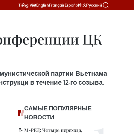
Tiếng Việt
English
Français
Español
Русский
中文
конференции ЦК
ммунистической партии Вьетнама
струкци в течение 12-го созыва.
САМЫЕ ПОПУЛЯРНЫЕ
НОВОСТИ
📝 М-РЕД: Четыре перехода,