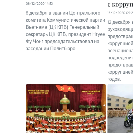
с корру
08/12/2020 14:53
8 декабря в здании Центрального
13/12/2020 09:
комитета Коммунистической партии
12 декабря
Вьетнама (ЦК КПВ) Генеральный
руководящи
секретарь ЦК КПВ, президент Нгуен
предотвращ
Фу Чонг председательствовал на
коррупцией
заседании Политбюро
всенацион
подведени
предотвращ
коррупцией
годов.