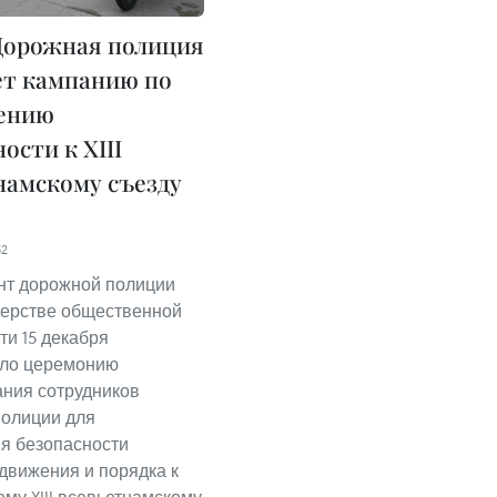
орожная полиция
ет кампанию по
ению
ости к XIII
намскому съезду
52
нт дорожной полиции
терстве общественной
ти 15 декабря
ало церемонию
ния сотрудников
олиции для
я безопасности
движения и порядка к