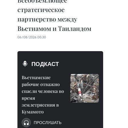
Всеобъемлющее
стратегическое
партнерство между
Вьетнамом и Таиландом
06/08/2026 00:30
ПОДКАСТ
Вьетнамские
рабочие отважно
спасли человека во
время
землетрясения в
Кумамото
ПРОСЛУШАТЬ