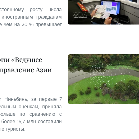
стоянному росту числа
л иностранным гражданам
ее чем на 30 % превышает
рии «Ведущее
правление Азии
и Ниньбинь, за первые 7
ельным оценкам, приняла
 больше по сравнению с
более 16,7 млн составили
ые туристы.