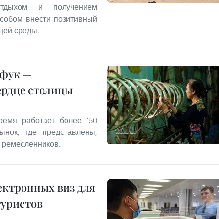
отдыхом и получением
особом внести позитивный
щей среды.
нфук —
ердце столицы
емя работает более 150
ынок, где представлены,
 ремесленников.
ектронных виз для
туристов