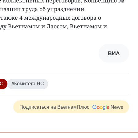
е коллективных переговоров; Конвенцию №
изации труда об упразднении
 также 4 международных договора о
ду Вьетнамом и Лаосом, Вьетнамом и
ВИА
С
#Комитета НС
Подписаться на ВьетнамПлюс