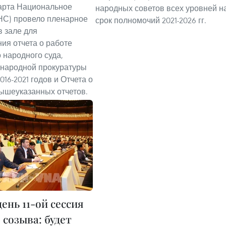
арта Национальное
народных советов всех уровней н
НС) провело пленарное
срок полномочий 2021-2026 гг.
в зале для
ия отчета о работе
 народного суда,
народной прокуратуры
016-2021 годов и Отчета о
ышеуказанных отчетов.
ень 11-ой сессия
 созыва: будет