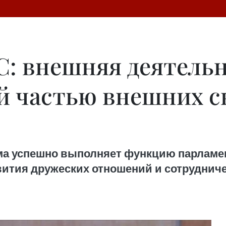
С: внешняя деятель
й частью внешних с
а успешно выполняет функцию парламен
ития дружеских отношений и сотруднич