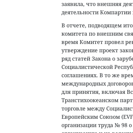
заявила, что внешняя де
деятельности Компартии и
В отчете, подводящем ито
комитета по внешним связ
время Комитет провел ре
утверждение проект зако
ряд статей Закона о зару
Социалистической Респуб
соглашениях. В то же вр
международных договоро
для принятия, включая В
Транстихоокеанском партн
торговле между Социалис
Европейским Союзом (EV
организации труда № 98 