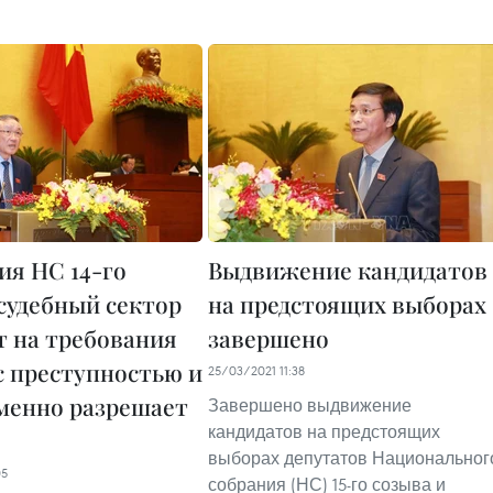
сия НС 14-го
Выдвижение кандидатов
 судебный сектор
на предстоящих выборах
т на требования
завершено
с преступностью и
25/03/2021 11:38
менно разрешает
Завершено выдвижение
кандидатов на предстоящих
выборах депутатов Национальног
05
собрания (НС) 15-го созыва и