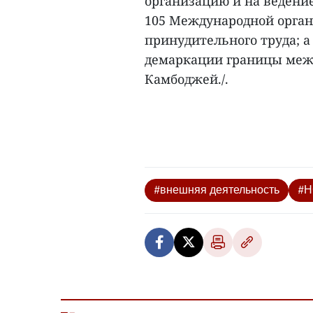
организацию и на ведени
105 Международной орган
принудительного труда; а
демаркации границы меж
Камбоджей./.
#внешняя деятельность
#Н