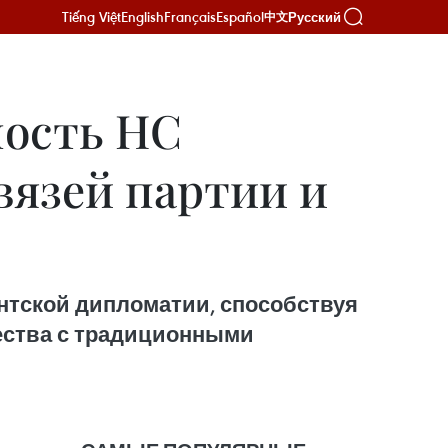
Tiếng Việt
English
Français
Español
Русский
中文
ность НС
вязей партии и
тской дипломатии, способствуя
ества с традиционными