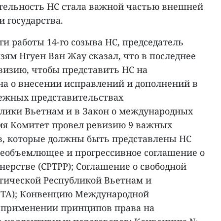
ятельность НС стала важной частью внешней
 государства.
ги работы 14-го созыва НС, председатель
ям Нгуен Ван Жау сказал, что в последнее
визию, чтобы представить НС на
на о внесении исправлений и дополнений в
бежных представительствах
лики Вьетнам и в Закон о международных
емя Комитет провел ревизию 9 важных
в, которые должны быть представлены НС
сеобъемлющее и прогрессивное соглашение о
ерстве (CPTPP); Соглашение о свободной
тической Республикой Вьетнам и
FTA); Конвенцию Международной
о применении принципов права на