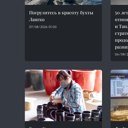
Погрузитесь в красоту бухты
50 ле
Лангко
отно
и Таи
07/08/2026 01:00
страт
продо
разви
06/08/2