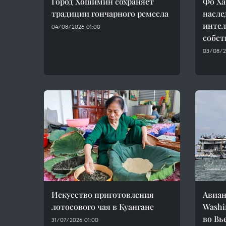
Город Хошимин сохраняет
Фо Ха
традиции гончарного ремесла
насле
интел
04/08/2026 01:00
собст
03/08/2
Искусство приготовления
Авиан
лотосового чая в Куангане
Washi
во Вь
31/07/2026 01:00