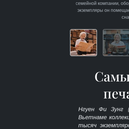
семейной компании, обо
экземпляры он помещает
сна
Самы
печ
Нгуен Фи Зунг (
Вьетнаме коллекц
тысяч экземпляр