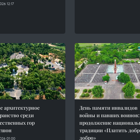
26 12:17
е архитектурное
День памяти инвалидов
ранство среди
войны и павших воинов:
ественных гор
продолжение националь
гшон
традиции «Платить добр
добро»
026 01:00