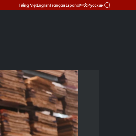
Tiếng Việt
English
Français
Español
Русский
中文