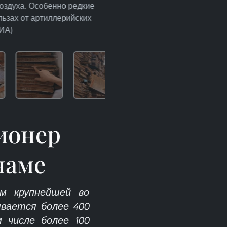
оздуха. Особенно редкие
льзах от артиллерийских
ВИА)
ионер
наме
ем крупнейшей во
ывается более 400
 числе более 100