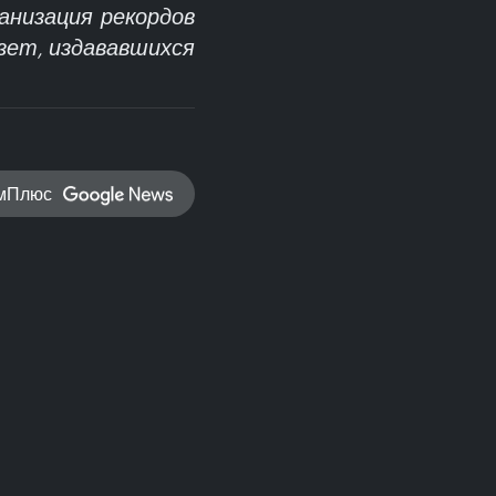
ганизация рекордов
зет, издававшихся
амПлюс