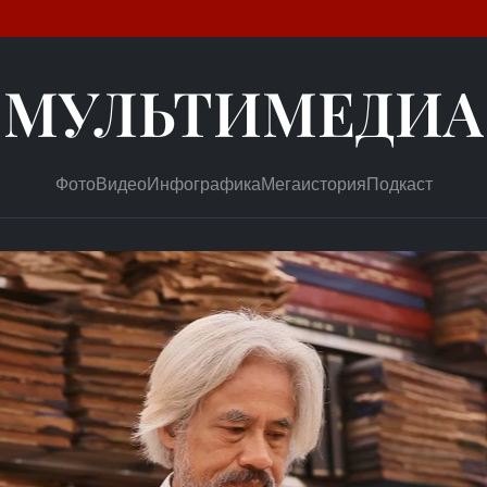
МУЛЬТИМЕДИА
Фото
Видео
Инфографика
Мегаистория
Подкаст