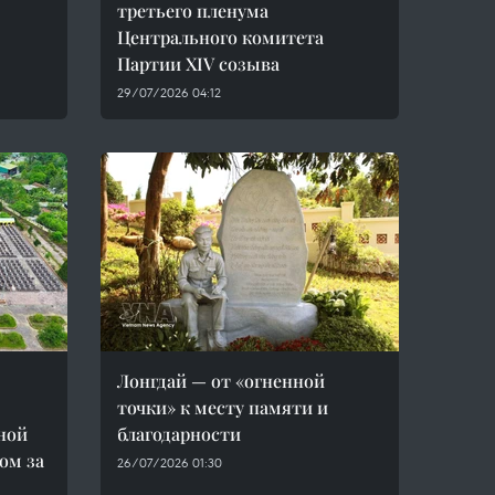
третьего пленума
Центрального комитета
Партии XIV созыва
29/07/2026 04:12
Лонгдай — от «огненной
точки» к месту памяти и
ной
благодарности
ом за
26/07/2026 01:30