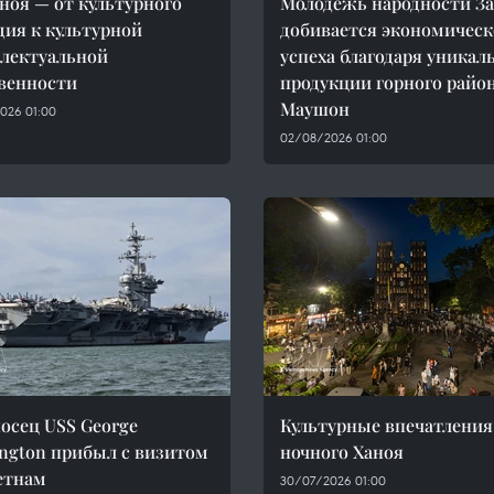
ноя — от культурного
Молодёжь народности З
дия к культурной
добивается экономическ
лектуальной
успеха благодаря уникал
венности
продукции горного райо
Маушон
026 01:00
02/08/2026 01:00
осец USS George
Культурные впечатления
ngton прибыл с визитом
ночного Ханоя
етнам
30/07/2026 01:00