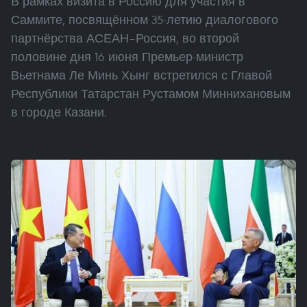
В рамках визита в Россию для участия в
Саммите, посвящённом 35-летию диалогового
партнёрства АСЕАН–Россия, во второй
половине дня 16 июня Премьер-министр
Вьетнама Ле Минь Хынг встретился с Главой
Республики Татарстан Рустамом Миннихановым
в городе Казани.