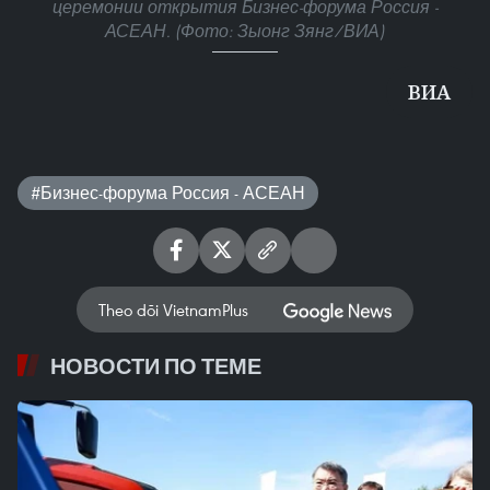
церемонии открытия Бизнес-форума Россия -
АСЕАН. (Фото: Зыонг Зянг/ВИА)
ВИА
#Бизнес-форума Россия - АСЕАН
Theo dõi VietnamPlus
НОВОСТИ ПО ТЕМЕ