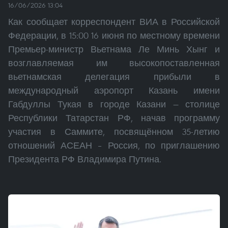
16/06/2026 13:04
Как сообщает корреспондент ВИА в Российской
Федерации, в 15:00 16 июня по местному времени
Премьер-министр Вьетнама Ле Минь Хынг и
возглавляемая им высокопоставленная
вьетнамская делегация прибыли в
международный аэропорт Казань имени
Габдуллы Тукая в городе Казани — столице
Республики Татарстан РФ, начав программу
участия в Саммите, посвящённом 35-летию
отношений АСЕАН – Россия, по приглашению
Президента РФ Владимира Путина.