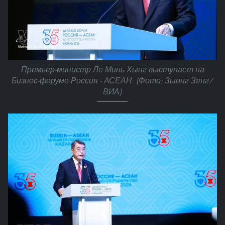
Премьер-министр Ле Минь Хынг выступает на
Бизнес-форуме Россия - АСЕАН. (Фото: Зыонг Зянг/
ВИА)