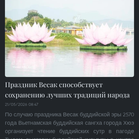
Праздник Весак способствует
сохранению лучших традиций народа
21/05/2026 08:47
По случаю праздника Весак буддийской эры 2570
года Вьетнамская буддийская сангха города Хюэ
организует чтение буддийских сутр в пагоде