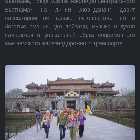
Вьетнама, поезд «Связь наследия Центрального
Вьетнама» на линии Хюэ–Дананг дарит
пассажирам не только путешествие, но и
богатые эмоции, где пейзажи, музыка и кухня
сливаются в уникальный образ современного
вьетнамского железнодорожного транспорта.