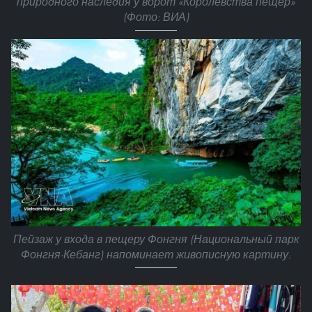
природного наследия у ворот «Королевства пещер»
(Фото: ВИА)
Пейзаж у входа в пещеру Фонгня (Национальный парк
Фонгня-Кебанг) напоминает живописную картину.