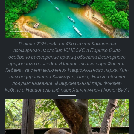
13 июля 2025 года на 47-й сессии Комитета
всемирного наследия ЮНЕСКО в Париже было
одобрено расширение границ объекта Всемирного
природного наследия «Национальный парк Фонгня-
Кебанг» за счёт включения Национального парка Хин-
нам-но (провинция Кхаммуан, Лаос). Новый объект
получил название: «Национальный парк Фонгня-
Кебанг и Национальный парк Хин-нам-но» (Фото: ВИА)