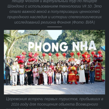
пещер Фонгня и виртуальный тур по пещере
Шондонг с использованием технологии VR 5D. Это
стало важной вехой в популяризации ценностей
природного наследия и истории спелеологических
исследований региона Фонгня (Фото: ВИА)
Церемония встречи первых туристов, прибывших в
2026 году для посещения объекта Всемирного