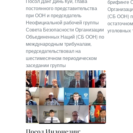
Посол Данг Динь Куи, глава
брифинге С
постоянного представительства
Организац
при ООН и председатель
(СБ ООН) 
Неофициальной рабочей группы
остаточном
Совета Безопасности Организации
уголовных 
Объединенных Наций (СБ ООН) по
международным трибуналам,
председательствовал на
шестимесячном периодическом
заседании группы
Посол Индонезии: