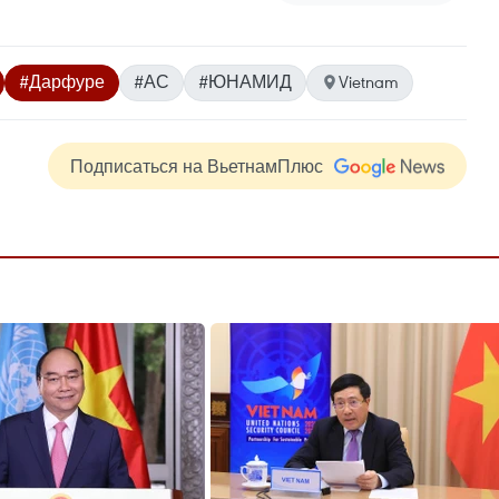
#Дарфуре
#АС
#ЮНАМИД
Vietnam
Подписаться на ВьетнамПлюс