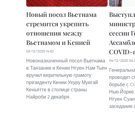
Новый посол Вьетнама
Выступл
стремится укрепить
министр
отношения между
сессии 
Вьетнамом и Кенией
Ассамбл
COVID-1
03/12/2020 14:52
Новоназначенный посол Вьетнама
04/12/2020 04:
в Танзании и Кении Нгуен Нам Тьен
Генеральн
вручил верительную грамоту
проводит с
президенту Кении Ухуру Муигай
борьбе с CO
Кеньятте в столице страны
Нью-Йорке.
Найроби 2 декабря.
Нгуен Суан
заседание 