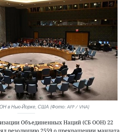
ОН в Нью-Йорке, США (Фото: AFP / VNA)
низации Объединенных Наций (СБ ООН) 22
нял резолюцию 2559 о прекращении мандата