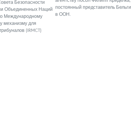
агентству посол Филипп Криделка,
овета Безопасности
постоянный представитель Бельг
ии Объединенных Наций
в ООН.
по Международному
у механизму для
трибуналов (IRMCT)