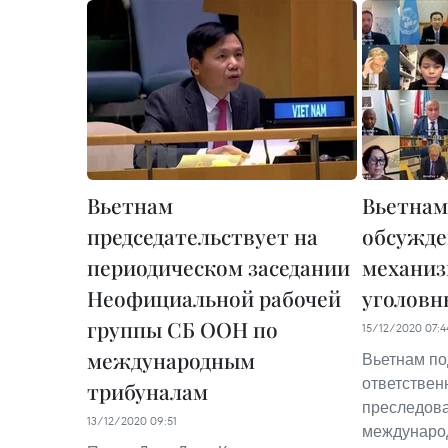
Вьетнам
Вьетнам
председательствует на
обсужде
периодическом заседании
механиз
Неофициальной рабочей
уголовн
группы СБ ООН по
15/12/2020 07:4
международным
Вьетнам по
ответствен
трибуналам
преследова
13/12/2020 09:51
междунаро