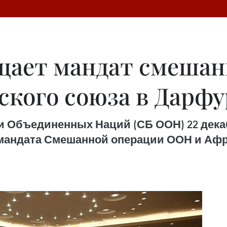
щает мандат смешан
кого союза в Дарфу
и Объединенных Наций (СБ ООН) 22 дека
мандата Смешанной операции ООН и Афри