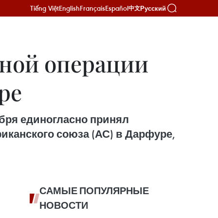
Tiếng Việt
English
Français
Español
Русский
中文
ной операции
ре
бря единогласно принял
канского союза (АС) в Дарфуре,
САМЫЕ ПОПУЛЯРНЫЕ
НОВОСТИ