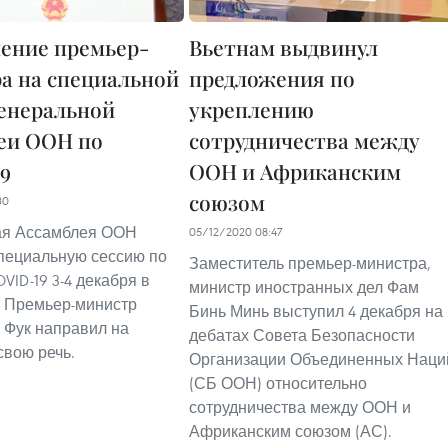
ение премьер-
Вьетнам выдвинул
а на специальной
предложения по
Генеральной
укреплению
еи ООН по
сотрудничества между
9
ООН и Африканским
союзом
30
ая Ассамблея ООН
05/12/2020 08:47
пециальную сессию по
Заместитель премьер-министра,
VID-19 3-4 декабря в
министр иностранных дел Фам
 Премьер-министр
Бинь Минь выступил 4 декабря на
 Фук направил на
дебатах Совета Безопасности
свою речь.
Организации Объединенных Наци
(СБ ООН) относительно
сотрудничества между ООН и
Африканским союзом (АС).