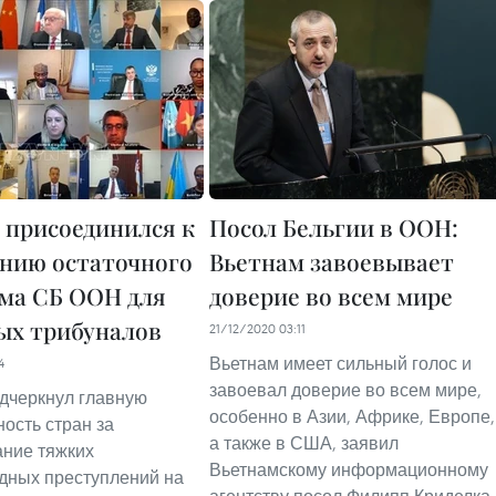
 присоединился к
Посол Бельгии в ООН:
нию остаточного
Вьетнам завоевывает
ма СБ ООН для
доверие во всем мире
ых трибуналов
21/12/2020 03:11
Вьетнам имеет сильный голос и
4
завоевал доверие во всем мире,
дчеркнул главную
особенно в Азии, Африке, Европе,
ность стран за
а также в США, заявил
ние тяжких
Вьетнамскому информационному
дных преступлений на