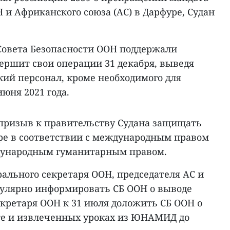
и Африканского союза (АС) в Дарфуре, Судан
 Совета Безопасности ООН поддержали
ршит свои операции 31 декабря, выведя
кий персонал, кроме необходимого для
июня 2021 года.
призыв к правительству Судана защищать
ре в соответствии с международным правом
ждународным гуманитарным правом.
ального секретаря ООН, председателя АС и
гулярно информировать СБ ООН о выводе
екретаря ООН к 31 июля доложить СБ ООН о
ыте и извлеченных уроках из ЮНАМИД до