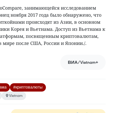
toCompare, занимающейся исследованием
нец ноября 2017 года было обнаружено, что
иткойнами происходят из Азии, в основном
лики Корея и Вьетнама. Доступ из Вьетнама к
платформам, посвященным криптовалютам,
 мире после США, России и Японии./.
ВИА/Vietnam+
нама
#криптовалюты
Vietnam