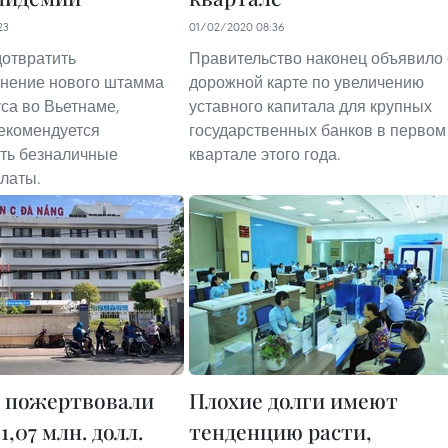
23
01/02/2020 08:36
отвратить
Правительство наконец объявило 
анение нового штамма
дорожной карте по увеличению
са во Вьетнаме,
уставного капитала для крупных
екомендуется
государственных банков в первом
ть безналичные
квартале этого года.
латы.
в пожертвовали
Плохие долги имеют
1,07 млн. долл.
тенденцию расти,