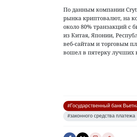
По данным компании Cry
рынка криптовалют, на ко
около 80% транзакций с б
из Китая, Японии, Респуб
веб-сайтам и торговым 
вошел в пятерку лучших в
#Государственный банк Вьет
#законного средства платежа