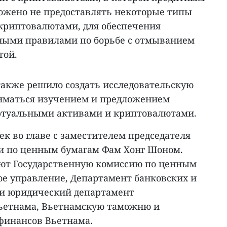
ожено не предоставлять некоторые типы
 криптовалютами, для обеспечения
ными правилами по борьбе с отмыванием
той.
акже решило создать исследовательскую
аниматься изучением и предложением
ртуальными активами и криптовалютами.
век во главе с заместителем председателя
и по ценным бумагам Фам Хонг Шоном.
яют Государственную комиссию по ценным
ое управление, Департамент банковских и
и юридический департамент
Вьетнама, Вьетнамскую таможню и
финансов Вьетнама.