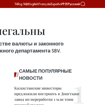
Tiếng Việt
English
Français
Español
Русский
中文
легальны
стве валюты и законного
жного департамента SBV.
САМЫЕ ПОПУЛЯРНЫЕ
НОВОСТИ
Казахстанские инвесторы
предложили построить в Донгтхапе
завод по переработке 1 млн тонн
рисовой шелухи