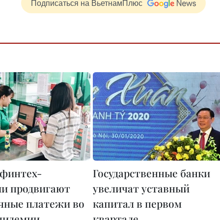
Подписаться на ВьетнамПлюс
 финтех-
Государственные банки
и продвигают
увеличат уставный
чные платежи во
капитал в первом
пидемии
квартале