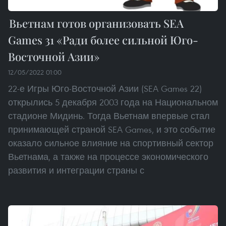
Вьетнам готов организовать SEA
Games 31 «Ради более сильной Юго-
Восточной Азии»
12/05/2022 01:00
22-е Игры Юго-Восточной Азии (SEA Games 22)
открылись 5 декабря 2003 года на Национальном
стадионе Мидинь. Тогда Вьетнам впервые стал
принимающей страной SEA Games, и это событие
оказало сильное влияние на спортивный сектор
Вьетнама, а также на процессе экономического
развития и интеграции страны с