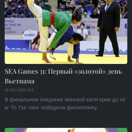
SEA Games 31: Первый «золотой» день
Вьетнама
10/05/2022 13:11
В финальном поединке женской категории до 48
кг То Тхи Чанг победила филиппинку.