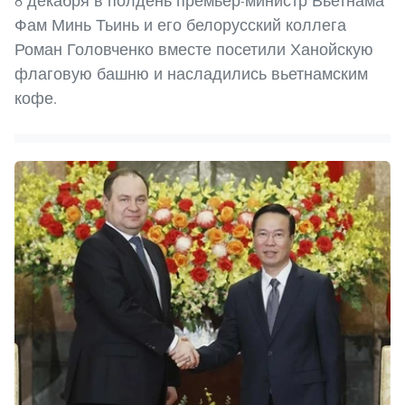
8 декабря в полдень премьер-министр Вьетнама
Фам Минь Тьинь и его белорусский коллега
Роман Головченко вместе посетили Ханойскую
флаговую башню и насладились вьетнамским
кофе.