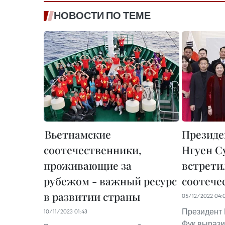
НОВОСТИ ПО ТЕМЕ
Вьетнамские
Президе
соотечественники,
Нгуен С
проживающие за
встрети
рубежом - важный ресурс
соотече
в развитии страны
05/12/2022 04:
Президент 
10/11/2023 01:43
Фук вырази