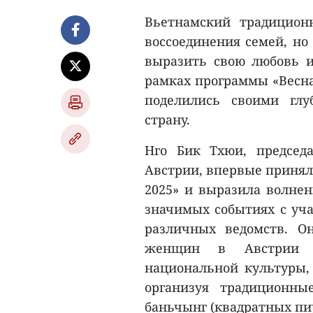
Вьетнамский традицион
воссоединения семей, но
выразить свою любовь и
рамках программы «Весна
поделились своими гл
страну.
Нго Бик Тхюи, председ
Австрии, впервые приняла
2025» и выразила волнен
значимых событиях с уча
различных ведомств. О
женщин в Австрии у
национальной культуры,
организуя традиционны
баньчынг (квадратных пир