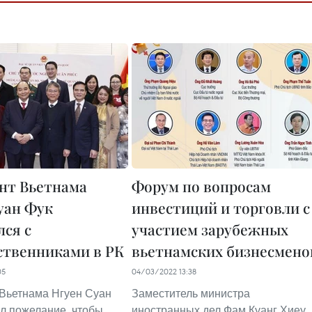
нт Вьетнама
Форум по вопросам
уан Фук
инвестиций и торговли с
лся с
участием зарубежных
ственниками в РК
вьетнамских бизнесмено
05
04/03/2022 13:38
Вьетнама Нгуен Суан
Заместитель министра
л пожелание, чтобы
иностранных дел Фам Куанг Хиеу