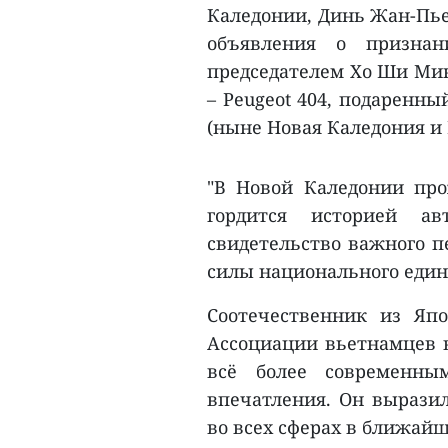
Каледонии, Динь Жан-Пье
объявления о признан
председателем Хо Ши Ми
– Peugeot 404, подаренны
(ныне Новая Каледония и 
"В Новой Каледонии про
гордится историей ав
свидетельство важного п
силы национального един
Соотечественник из Япо
Ассоциации вьетнамцев в
всё более современны
впечатления. Он выразил
во всех сферах в ближайш