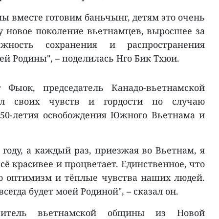
мы вместе готовим баньчынг, детям это очень
му новое поколение вьетнамцев, выросшее за
ажность сохранения и распространения
й Родины", – поделилась Нго Бик Тхюи.
 Фыок, председатель Канадо-вьетнамской
ал своих чувств и гордости по случаю
 50-летия освобождения Южного Вьетнама и
 году, а каждый раз, приезжая во Вьетнам, я
всё красивее и процветает. Единственное, что
о оптимизм и тёплые чувства наших людей.
всегда будет моей Родиной", – сказал он.
авитель вьетнамской общины из Новой