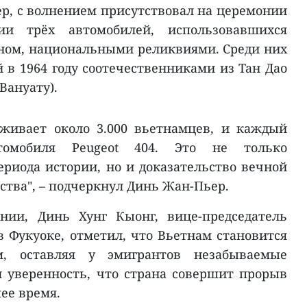
р, с волнением присутствовал на церемонии
ии трёх автомобилей, использовавшихся
ном, национальными реликвиями. Среди них
й в 1964 году соотечественниками из Тан Дао
Вануату).
живает около 3.000 вьетнамцев, и каждый
томобиля Peugeot 404. Это не только
ериода истории, но и доказательство вечной
ства", – подчеркнул Динь Жан-Пьер.
нии, Динь Хунг Кыонг, вице-председатель
 Фукуоке, отметил, что Вьетнам становится
м, оставляя у эмигрантов незабываемые
 уверенность, что страна совершит прорыв
ее время.