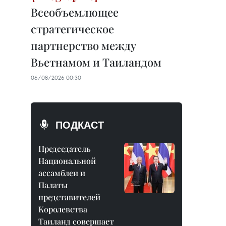
Всеобъемлющее
стратегическое
партнерство между
Вьетнамом и Таиландом
06/08/2026 00:30
ПОДКАСТ
Председатель
Национальной
ассамблеи и
Палаты
представителей
Королевства
Таиланд совершает