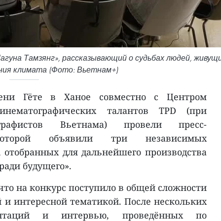
агуна Тамзянг», рассказывающий о судьбах людей, живущ
ения климата (Фото: Вьетнам+)
ени Гёте в Ханое совместно с Центром
инематографических талантов TPD (при
графистов Вьетнама) провели пресс-
оторой объявили три независимых
 отобранных для дальнейшего производства
 ради будущего».
что на конкурс поступило в общей сложности
й и интересной тематикой. После нескольких
ентаций и интервью, проведённых по