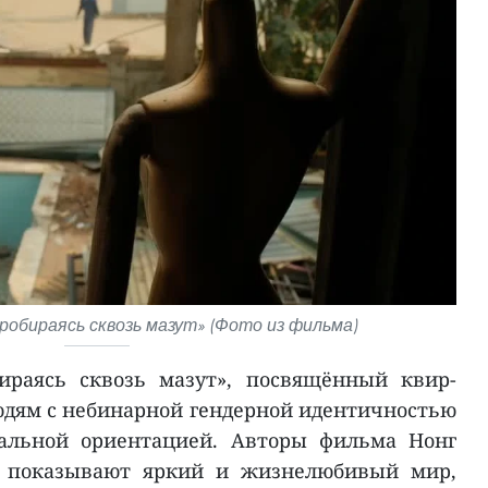
робираясь сквозь мазут» (Фото из фильма)
ираясь сквозь мазут», посвящённый квир-
дям с небинарной гендерной идентичностью
уальной ориентацией. Авторы фильма Нонг
о показывают яркий и жизнелюбивый мир,