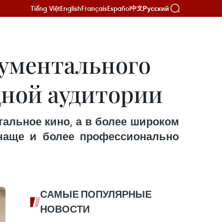
Tiếng Việt
English
Français
Español
Русский
中文
кументального
дной аудитории
нтальное кино, а в более широком
 чаще и более профессионально
САМЫЕ ПОПУЛЯРНЫЕ
НОВОСТИ