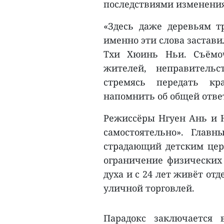
последствиями изменения
«Здесь даже деревьям т
именно эти слова застави
Тхи Хюинь Ньи. Съёмоч
жителей, неправительс
стремясь передать кр
напомнить об общей ответ
Режиссёры Нгуен Ань и Н
самостоятельно». Глав
страдающий детским цер
ограничение физических 
духа и с 24 лет живёт от
уличной торговлей.
Парадокс заключается