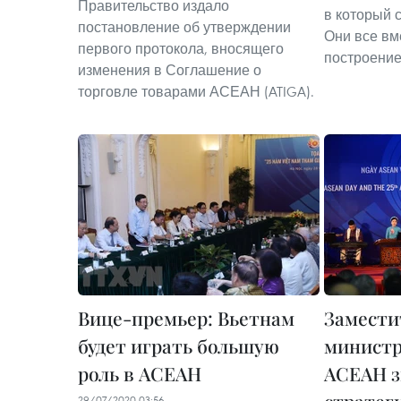
Правительство издало
в который с
постановление об утверждении
Они все вм
первого протокола, вносящего
построени
изменения в Соглашение о
торговле товарами АСЕАН (ATIGA).
Вице-премьер: Вьетнам
Замести
будет играть большую
министр
роль в АСЕАН
АСЕАН з
29/07/2020 03:56