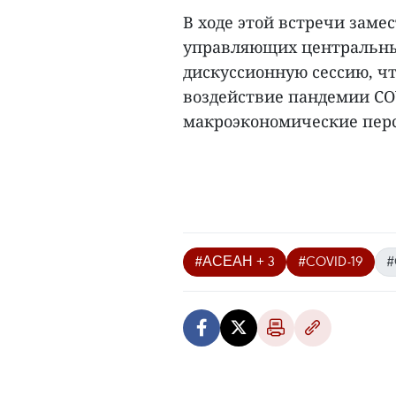
В ходе этой встречи зам
управляющих центральны
дискуссионную сессию, ч
воздействие пандемии CO
макроэкономические перс
#АСЕАН + 3
#COVID-19
#