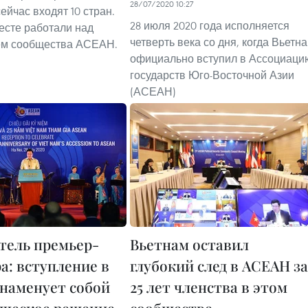
28/07/2020 10:27
ейчас входят 10 стран.
28 июля 2020 года исполняется
есте работали над
четверть века со дня, когда Вьетн
ем сообщества АСЕАН.
официально вступил в Ассоциаци
государств Юго-Восточной Азии
(АСЕАН)
тель премьер-
Вьетнам оставил
а: вступление в
глубокий след в АСЕАН за
наменует собой
25 лет членства в этом