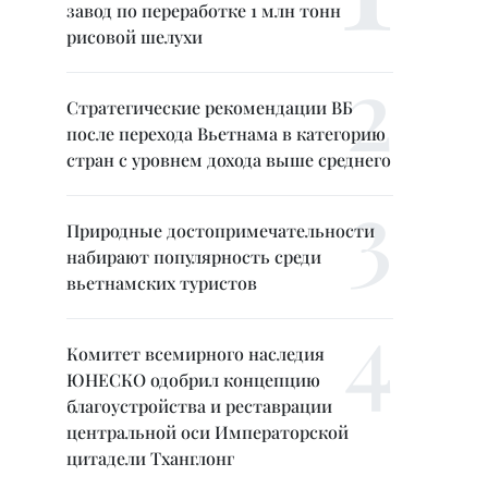
завод по переработке 1 млн тонн
рисовой шелухи
Стратегические рекомендации ВБ
после перехода Вьетнама в категорию
стран с уровнем дохода выше среднего
Природные достопримечательности
набирают популярность среди
вьетнамских туристов
Комитет всемирного наследия
ЮНЕСКО одобрил концепцию
благоустройства и реставрации
центральной оси Императорской
цитадели Тханглонг