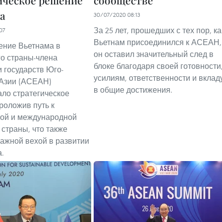
ическое решение
сообществе
а
30/07/2020 08:13
За 25 лет, прошедших с тех пор, ка
07
Вьетнам присоединился к АСЕАН,
ение Вьетнама в
он оставил значительный след в
го страны-члена
блоке благодаря своей готовности
 государств Юго-
усилиям, ответственности и вклад
 Азии (АСЕАН)
в общие достижения.
ло стратегическое
роложив путь к
ной и международной
 страны, что также
важной вехой в развитии
.