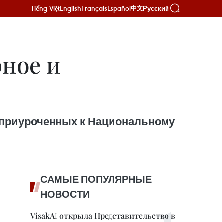
Tiếng Việt
English
Français
Español
Русский
中文
рное и
й, приуроченных к Национальному
САМЫЕ ПОПУЛЯРНЫЕ
НОВОСТИ
VisakAI открыла Представительство в