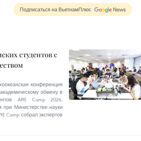
Подписаться на ВьетнамПлюс
мских студентов с
еством
ихоокеанская конференция
академическому обмену в
нтов APIE Camp 2026,
м при Министерстве науки
PIE Camp собрал экспертов