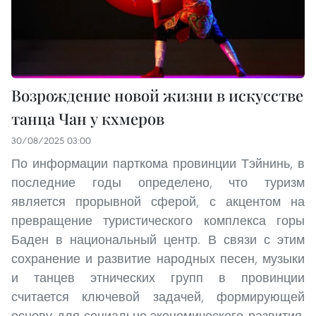
Возрождение новой жизни в искусстве
танца Чан у кхмеров
30/08/2025 03:00
По информации парткома провинции Тэйнинь, в
последние годы определено, что туризм
является прорывной сферой, с акцентом на
превращение туристического комплекса горы
Баден в национальный центр. В связи с этим
сохранение и развитие народных песен, музыки
и танцев этнических групп в провинции
считается ключевой задачей, формирующей
основу для социально-экономического развития,