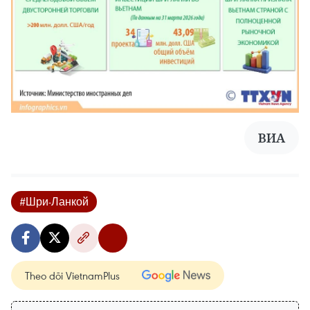
ВИА
#Шри-Ланкой
Theo dõi VietnamPlus