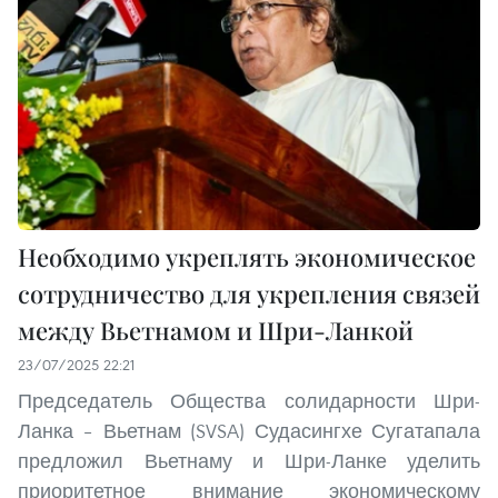
Необходимо укреплять экономическое
сотрудничество для укрепления связей
между Вьетнамом и Шри-Ланкой
23/07/2025 22:21
Председатель Общества солидарности Шри-
Ланка – Вьетнам (SVSA) Судасингхе Сугатапала
предложил Вьетнаму и Шри-Ланке уделить
приоритетное внимание экономическому