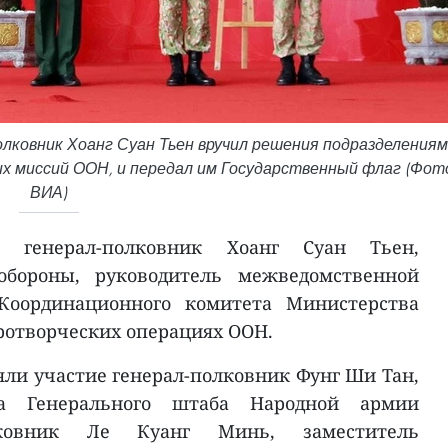
лковник Хоанг Суан Тьен вручил решения подразделениям
х миссий ООН, и передал им Государственный флаг (Фот
ВИА)
л генерал-полковник Хоанг Суан Тьен,
обороны, руководитель межведомственной
 Координационного комитета Министерства
ротворческих операциях ООН.
ли участие генерал-полковник Фунг Ши Тан,
ка Генерального штаба Народной армии
олковник Ле Куанг Минь, заместитель