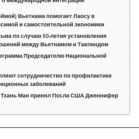
 о международной интеграции
ймой) Вьетнама помогает Лаосу в
исимой и самостоятельной экономики
ьма по случаю 50-летия установления
ошений между Вьетнамом и Таиландом
леграмма Председателю Национальной
епляют сотрудничество по профилактике
екционных заболеваний
 Тхань Ман принял Посла США Дженнифер