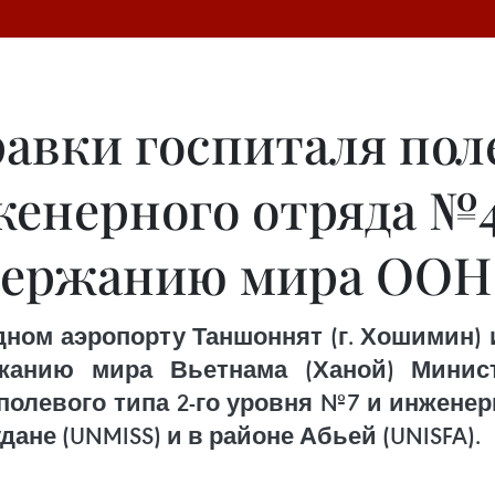
авки госпиталя поле
енерного отряда №4
ддержанию мира ООН
дном аэропорту Таншоннят (г. Хошимин)
жанию мира Вьетнама (Ханой) Минис
полевого типа 2-го уровня №7 и инжене
не (UNMISS) и в районе Абьей (UNISFA).