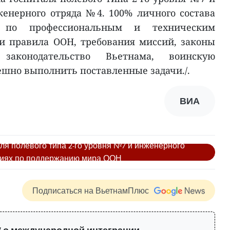
енерного отряда №4. 100% личного состава
у по профессиональным и техническим
и правила ООН, требования миссий, законы
законодательство Вьетнама, воинскую
ешно выполнить поставленные задачи./.
ВИА
ля полевого типа 2-го уровня №7 и инженерного
ссиях по поддержанию мира ООН
Подписаться на ВьетнамПлюс