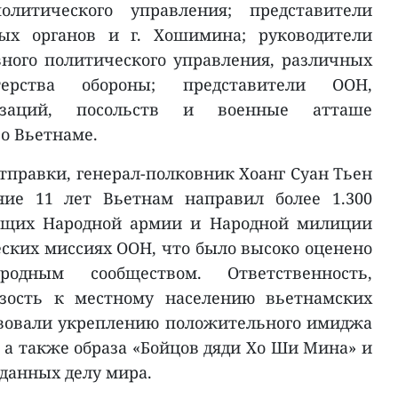
олитического управления; представители
ных органов и г. Хошимина; руководители
вного политического управления, различных
терства обороны; представители ООН,
изаций, посольств и военные атташе
о Вьетнаме.
тправки, генерал-полковник Хоанг Суан Тьен
ние 11 лет Вьетнам направил более 1.300
ащих Народной армии и Народной милиции
еских миссиях ООН, что было высоко оценено
одным сообществом. Ответственность,
изость к местному населению вьетнамских
твовали укреплению положительного имиджа
 а также образа «Бойцов дяди Хо Ши Мина» и
данных делу мира.