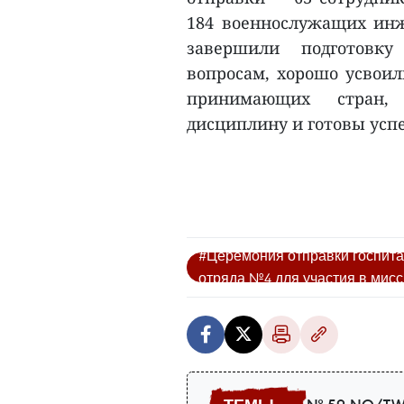
184 военнослужащих инж
завершили подготовк
вопросам, хорошо усвоил
принимающих стран, 
дисциплину и готовы усп
#Церемония отправки госпита
отряда №4 для участия в ми