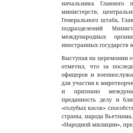
начальника Главного п
министерств, централь
Генерального штаба, Гла
подразделений Минис
международных орган
иностранных государств в
Выступая на церемонии о
отметил, что за послед
офицеров и военнослуж
для участия в миротворч
и признано междунар
преданность делу и бл
«голубых касок» способс
страны, народа Вьетнама,
«Народной милиции», пре