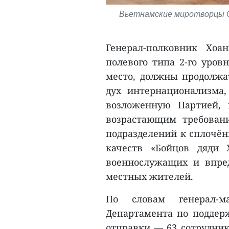
Вьетнамские миротворцы О
Генерал-полковник Хоа
полевого типа 2-го уро
место, должны продолжат
дух интернационализма,
возложенную Партией, 
возрастающим требован
подразделений к сплочён
качеств «Бойцов дяди
военнослужащих и впре
местных жителей.
По словам генерал-
Департамента по поддер
отправки — 63 сотрудник