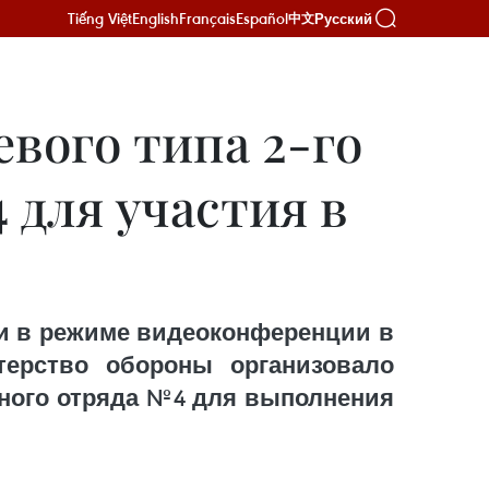
Tiếng Việt
English
Français
Español
Русский
中文
вого типа 2-го
 для участия в
 и в режиме видеоконференции в
терство обороны организовало
рного отряда №4 для выполнения