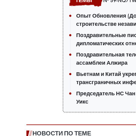
№ 59-NQ/TW
Опыт Обновления (До
строительстве незав
Поздравительные пис
дипломатических отн
Поздравительная те
ассамблеи Алжира
Вьетнам и Китай укр
трансграничных инф
Председатель НС Чан
Уикс
НОВОСТИ ПО ТЕМЕ