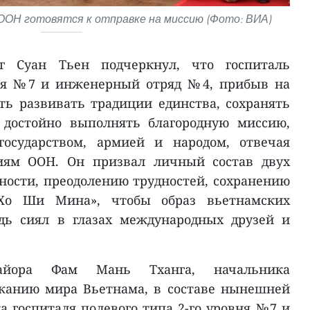
ОН готовятся к отправке на миссию (Фото: ВИА)
нг Суан Тьен подчеркнул, что госпиталь
вня №7 и инженерный отряд №4, прибыв на
ь развивать традиции единства, сохранять
 достойно выполнять благородную миссию,
государством, армией и народом, отвечая
иям ООН. Он призвал личный состав двух
ности, преодолению трудностей, сохранению
 Хо Ши Мина», чтобы образ вьетнамских
дь сиял в глазах международных друзей и
майора Фам Мань Тханга, начальника
жанию мира Вьетнама, в составе нынешней
а госпиталя полевого типа 2-го уровня №7 и