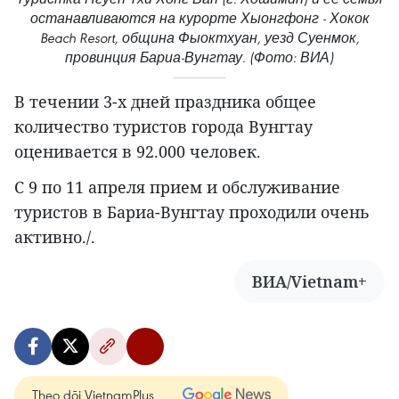
останавливаются на курорте Хыонгфонг - Хокок
Beach Resort, община Фыоктхуан, уезд Суенмок,
провинция Бариа-Вунгтау. (Фото: ВИА)
В течении 3-х дней праздника общее
количество туристов города Вунгтау
оценивается в 92.000 человек.
С 9 по 11 апреля прием и обслуживание
туристов в Бариа-Вунгтау проходили очень
активно./.
ВИА/Vietnam+
Theo dõi VietnamPlus