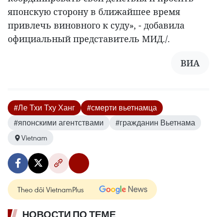
японскую сторону в ближайшее время
привлечь виновного к суду», - добавила
официальный представитель МИД./.
ВИА
#Ле Тхи Тху Ханг
#смерти вьетнамца
#японскими агентствами
#гражданин Вьетнама
Vietnam
Theo dõi VietnamPlus
НОВОСТИ ПО ТЕМЕ