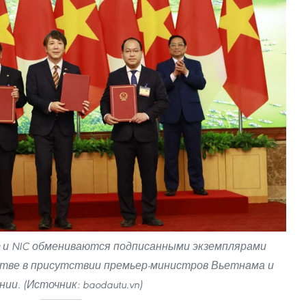
O и NIC обмениваются подписанными экземплярами
тве в присутствии премьер-министров Вьетнама и
нии. (Источник: baodautu.vn)