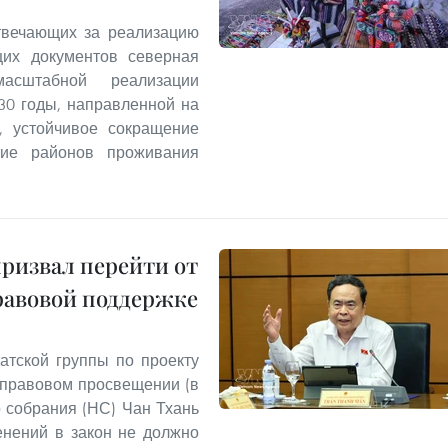
твечающих за реализацию
щих документов северная
асштабной реализации
30 годы, направленной на
а, устойчивое сокращение
итие районов проживания
призвал перейти от
равовой поддержке
атской группы по проекту
 правовом просвещении (в
 собрания (НС) Чан Тхань
енений в закон не должно