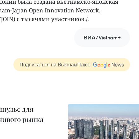
Японии была создана вьетнамско-японская
nam-Japan Open Innovation Network,
JOIN) с тысячами участников./.
ВИА/Vietnam+
Подписаться на ВьетнамПлюс
пульс для
чивого рынка