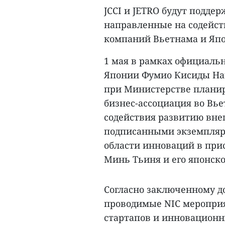
JCCI и JETRO будут подде
направленные на содейст
компаний Вьетнама и Яп
1 мая в рамках официаль
Японии Фумио Кисиды На
при Министерстве планир
бизнес-ассоциация во Вье
содействия развитию вне
подписанными экземпляр
области инноваций в при
Минь Тьиня и его японск
Согласно заключенному до
проводимые NIC мероприя
стартапов и инновационны