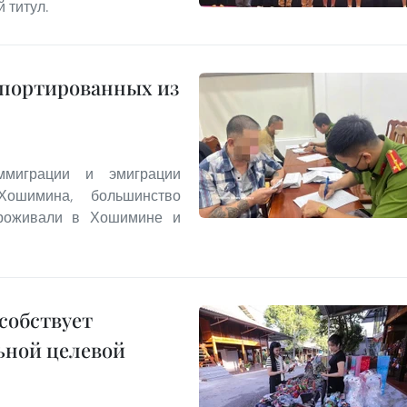
 титул.
епортированных из
миграции и эмиграции
Хошимина, большинство
проживали в Хошимине и
собствует
ьной целевой