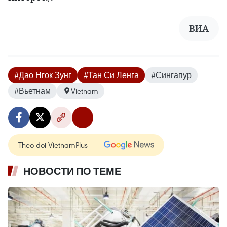
ВИА
#Дао Нгок Зунг
#Тан Си Ленга
#Сингапур
#Вьетнам
Vietnam
Theo dõi VietnamPlus
НОВОСТИ ПО ТЕМЕ