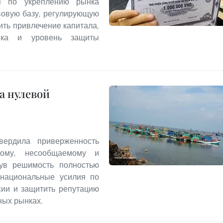
я по укреплению рынка
вовую базу, регулирующую
ить привлечение капитала,
нка и уровень защиты
а нулевой
вердила приверженность
ному, несообщаемому и
нув решимость полностью
енациональные усилия по
сии и защитить репутацию
ных рынках.