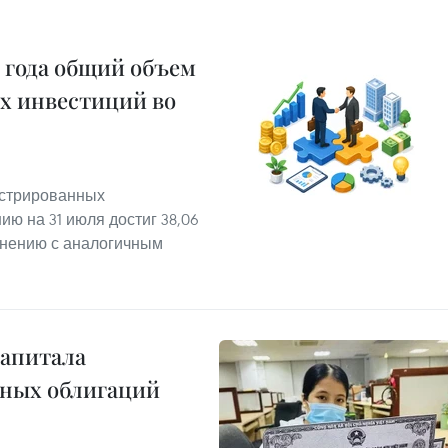
6 года общий объем
х инвестиций во
истрированных
ю на 31 июля достиг 38,06
внению с аналогичным
капитала
вных облигаций