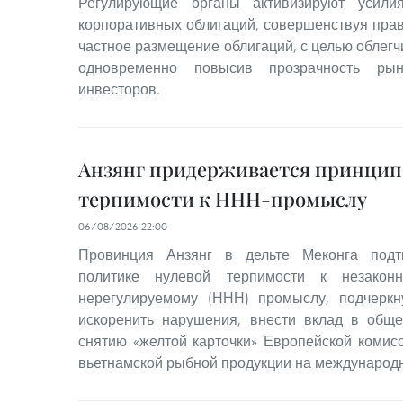
Регулирующие органы активизируют усили
корпоративных облигаций, совершенствуя пра
частное размещение облигаций, с целью облегч
одновременно повысив прозрачность ры
инвесторов.
Анзянг придерживается принцип
терпимости к ННН-промыслу
06/08/2026 22:00
Провинция Анзянг в дельте Меконга подт
политике нулевой терпимости к незакон
нерегулируемому (ННН) промыслу, подчерк
искоренить нарушения, внести вклад в общ
снятию «желтой карточки» Европейской комис
вьетнамской рыбной продукции на международ