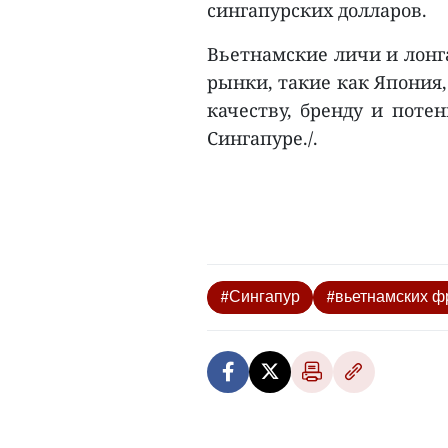
сингапурских долларов.
Вьетнамские личи и лонг
рынки, такие как Япония,
качеству, бренду и поте
Сингапуре./.
#Сингапур
#вьетнамских ф