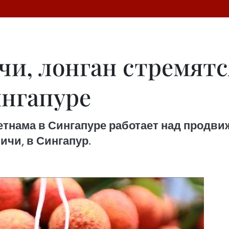
чи, лонган стремят
ингапуре
етнама в Сингапуре работает над продви
ичи, в Сингапур.