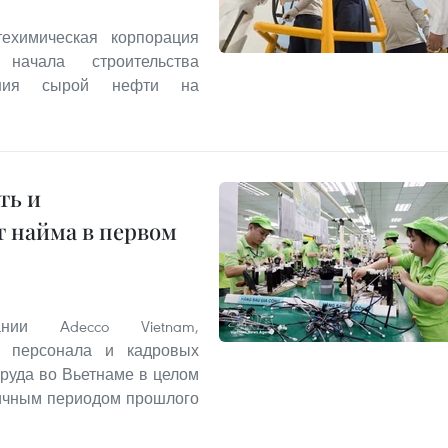
ехимическая корпорация
 начала строительства
нения сырой нефти на
ть и
 найма в первом
нии Adecco Vietnam,
 персонала и кадровых
труда во Вьетнаме в целом
гичным периодом прошлого