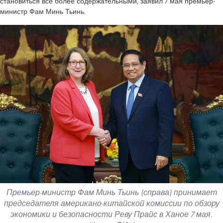
становиться все более содержательными, заявил 7 мая премьер-
министр Фам Минь Тьинь.
Премьер-министр Фам Минь Тьинь (справа) принимает
председателя американо-китайской комиссии по обзору
экономики и безопасности Реву Прайс в Ханое 7 мая.