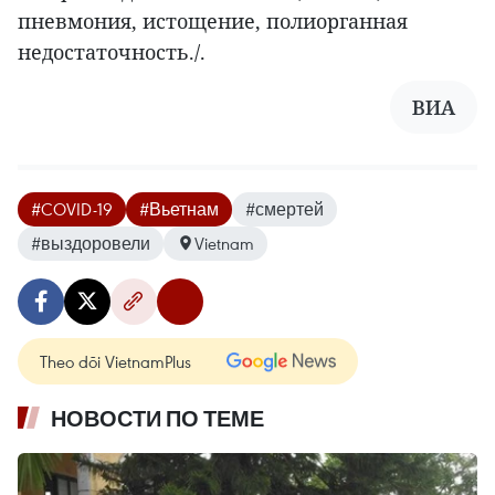
пневмония, истощение, полиорганная
недостаточность./.
ВИА
#COVID-19
#Вьетнам
#смертей
#выздоровели
Vietnam
Theo dõi VietnamPlus
НОВОСТИ ПО ТЕМЕ