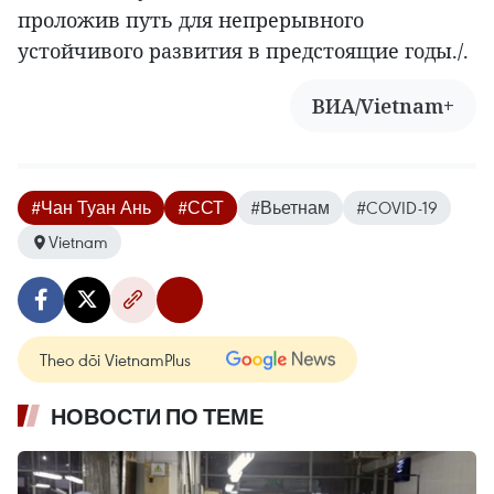
проложив путь для непрерывного
устойчивого развития в предстоящие годы./.
ВИА/Vietnam+
#Чан Туан Ань
#ССТ
#Вьетнам
#COVID-19
Vietnam
Theo dõi VietnamPlus
НОВОСТИ ПО ТЕМЕ