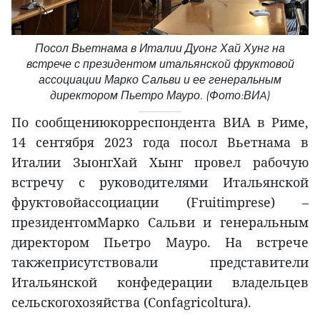
Посол Вьетнама в Италии Дуонг Хай Хунг на
встрече с президентом итальянской фруктовой
ассоциации Марко Сальви и ее генеральным
директором Пьетро Мауро. (Фото:ВИA)
По сообщениюкорреспондента ВИА в Риме,
14 сентября 2023 года посол Вьетнама в
Италии ЗыонгХай Хынг провел рабочую
встречу с руководителями Итальянской
фруктовойассоциации (Fruitimprese) –
президентомМарко Сальви и генеральным
директором Пьетро Мауро. На встрече
такжеприсутствовали представители
Итальянской конфедерации владельцев
сельскогохозяйства (Confagricoltura).