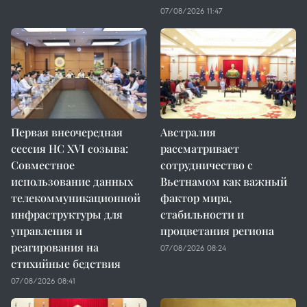
07/08/2026 11:47
Первая внеочередная
Австралия
сессия НС XVI созыва:
рассматривает
Совместное
сотрудничество с
использование данных
Вьетнамом как важный
телекоммуникационной
фактор мира,
инфраструктуры для
стабильности и
управления и
процветания региона
реагирования на
07/08/2026 08:24
стихийные бедствия
07/08/2026 08:41