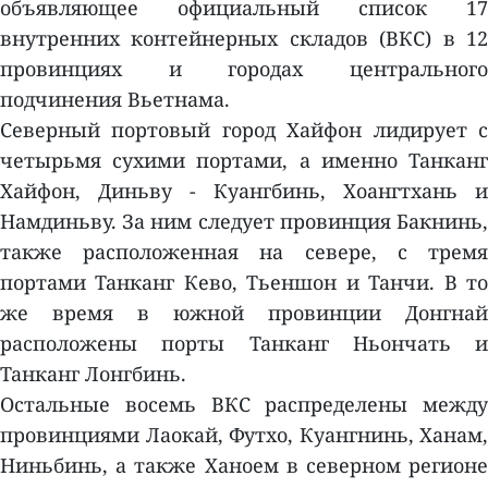
объявляющее официальный список 17
внутренних контейнерных складов (ВКС) в 12
провинциях и городах центрального
подчинения Вьетнама.
Северный портовый город Хайфон лидирует с
четырьмя сухими портами, а именно Танканг
Хайфон, Диньву - Куангбинь, Хоангтхань и
Намдиньву. За ним следует провинция Бакнинь,
также расположенная на севере, с тремя
портами Танканг Кево, Тьеншон и Танчи. В то
же время в южной провинции Донгнай
расположены порты Танканг Ньончать и
Танканг Лонгбинь.
Остальные восемь ВКС распределены между
провинциями Лаокай, Футхо, Куангнинь, Ханам,
Ниньбинь, а также Ханоем в северном регионе