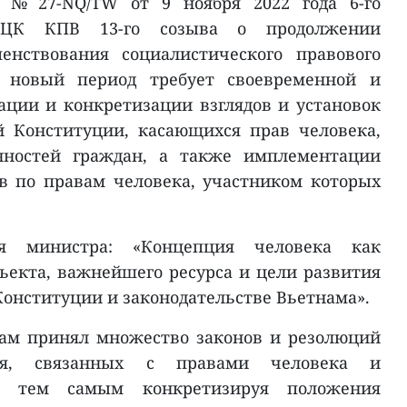
я № 27-NQ/TW от 9 ноября 2022 года 6-го
я ЦК КПВ 13-го созыва о продолжении
енствования социалистического правового
в новый период требует своевременной и
ции и конкретизации взглядов и установок
 Конституции, касающихся прав человека,
нностей граждан, а также имплементации
в по правам человека, участником которых
я министра: «Концепция человека как
ъекта, важнейшего ресурса и цели развития
Конституции и законодательстве Вьетнама».
нам принял множество законов и резолюций
ния, связанных с правами человека и
, тем самым конкретизируя положения