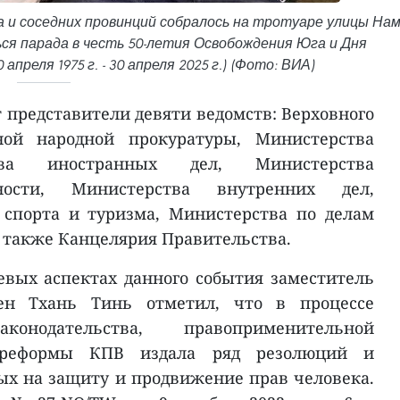
 и соседних провинций собралось на тротуаре улицы На
ься парада в честь 50-летия Освобождения Юга и Дня
преля 1975 г. - 30 апреля 2025 г.) (Фото: ВИА)
т представители девяти ведомств: Верховного
вной народной прокуратуры, Министерства
тва иностранных дел, Министерства
ности, Министерства внутренних дел,
 спорта и туризма, Министерства по делам
а также Канцелярия Правительства.
вых аспектах данного события заместитель
ен Тхань Тинь отметил, что в процессе
конодательства, правоприменительной
 реформы КПВ издала ряд резолюций и
х на защиту и продвижение прав человека.