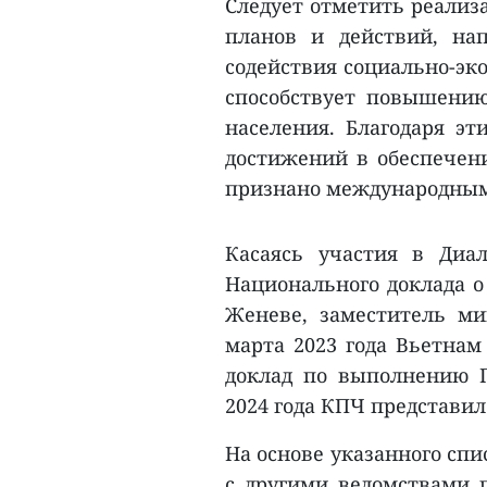
Следует отметить реализ
планов и действий, на
содействия социально-эко
способствует повышению
населения. Благодаря э
достижений в обеспечен
признано международным
Касаясь участия в Диа
Национального доклада о
Женеве, заместитель ми
марта 2023 года Вьетна
доклад по выполнению П
2024 года КПЧ представил
На основе указанного сп
с другими ведомствами 