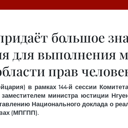
придаёт большое зн
ия для выполнения 
области прав челове
йцария) в рамках 144-й сессии Комитет
 заместителем министра юстиции Нгуе
тавлению Национального доклада о реа
вах (МПГПП).