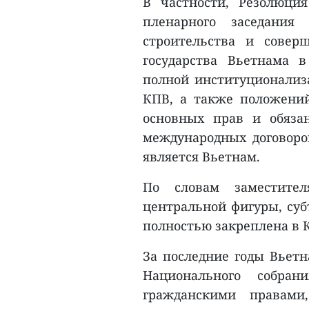
В частности, Резолюци
пленарного заседани
строительства и соверш
государства Вьетнама 
полной институционализа
КПВ, а также положений
основных прав и обяза
международных договоро
является Вьетнам.
По словам заместител
центральной фигуры, суб
полностью закреплена в 
За последние годы Вьет
Национального собра
гражданскими правами