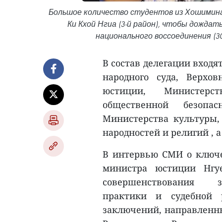
Большое количество студентов из Хошимина
Ки Кхой Нгиа (3-й район), чтобы дождат
национального воссоединения (30 а
В состав делегации входя
народного суда, Верхо
юстиции, Министерс
общественной безопас
Министерства культуры,
народностей и религий , 
В интервью СМИ о ключе
министра юстиции Нгу
совершенствования за
практики и судебной
заключений, направленны