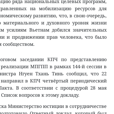
ацию ряда национальных целевых программ,
правленных на мобилизацию ресурсов для
номическому развитию, что, в свою очередь,
 материального и духовного уровня жизни
тим усилиям Вьетнам добился значительных
ии и продвижении прав человека, что было
 сообществом.
логовом заседании КПЧ по представлению
 реализации МПГПП в рамках 144-й сессии в
нистра Нгуен Тхань Тинь сообщил, что 22
м направил в КПЧ четвёртый периодический
акта. В соответствии с процедурой 28 мая
 Список вопросов к этому докладу.
иска Министерство юстиции в сотрудничестве
подготовило Ответный доклад, который был