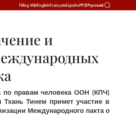
Tiếng Việt
English
Français
Español
Русский
中文
ачение и
международных
ка
а по правам человека ООН (КПЧ)
н Тхань Тинем примет участие в
лизации Международного пакта о