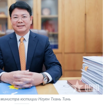
министра юстиции Нгуен Тхань Тинь