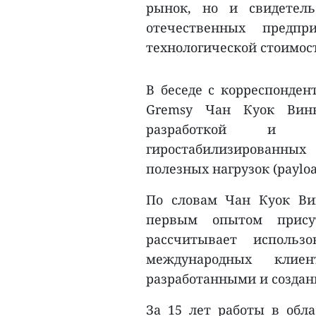
рынок, но и свидетель
отечественных предпр
технологической стоимос
В беседе с корреспонде
Gremsy Чан Куок Винь
разработкой и пр
гиростабилизированных
полезных нагрузок (paylo
По словам Чан Куок Вин
первым опытом прису
рассчитывает использ
международных клие
разработанными и созда
За 15 лет работы в обл