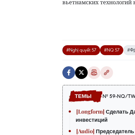
вьетнамских технологий н
#Nghị quyết 57
#NQ 57
#Ф
№ 59-NQ/TW
Сделать Да
инвестиций
Председатель