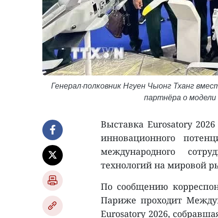
Генерал-полковник Нгуен Чыонг Тханг вмес
партнёра о модели
Выставка Eurosatory 202
инновационного потенц
международного сотру
технологий на мировой р
По сообщению корреспон
Париже проходит Междун
Eurosatory 2026, собравш