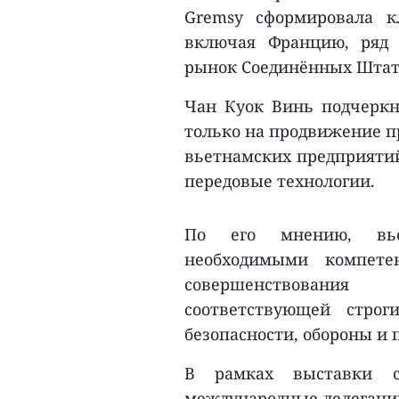
Gremsy сформировала к
включая Францию, ряд е
рынок Соединённых Штат
Чан Куок Винь подчеркну
только на продвижение п
вьетнамских предприятий
передовые технологии.
По его мнению, вье
необходимыми компете
совершенствования
соответствующей стро
безопасности, обороны и
В рамках выставки с
международные делегации