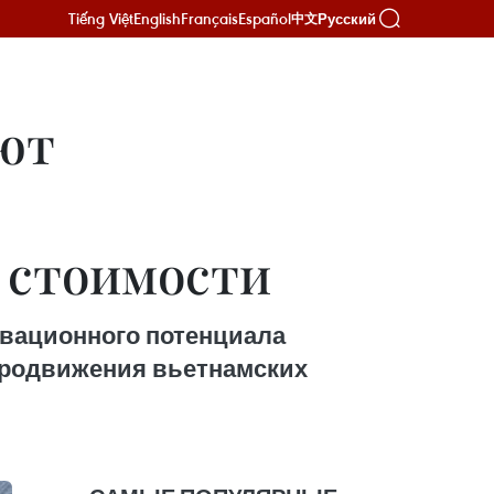
Tiếng Việt
English
Français
Español
Русский
中文
ют
я стоимости
овационного потенциала
продвижения вьетнамских