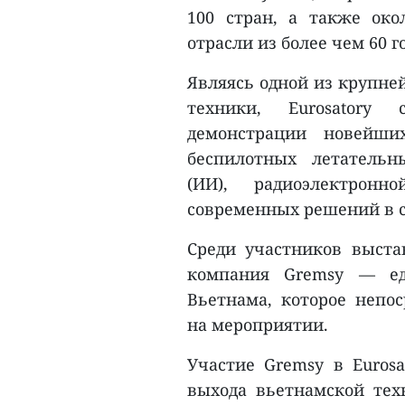
100 стран, а также ок
отрасли из более чем 60 г
Являясь одной из крупне
техники, Eurosatory
демонстрации новейши
беспилотных летательн
(ИИ), радиоэлектрон
современных решений в с
Среди участников выста
компания Gremsy — еди
Вьетнама, которое непо
на мероприятии.
Участие Gremsy в Eurosa
выхода вьетнамской те