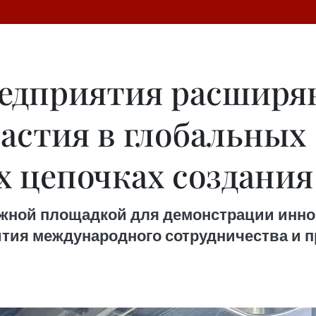
редприятия расширя
астия в глобальных
х цепочках создани
 важной площадкой для демонстрации инн
ития международного сотрудничества и 