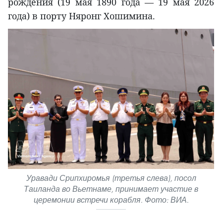
рождения (19 мая 1890 года — 19 мая 2026
года) в порту Няронг Хошимина.
Уравади Срипхиромья (третья слева), посол
Таиланда во Вьетнаме, принимает участие в
церемонии встречи корабля. Фото: ВИА.