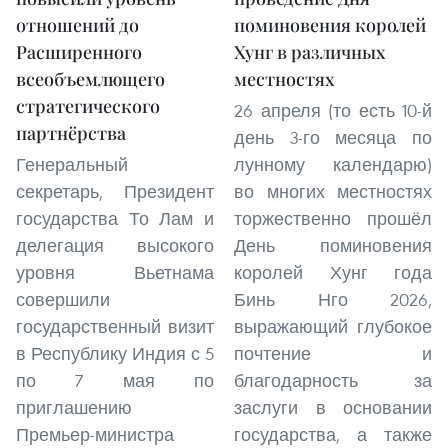
отношений до
поминовения королей
Расширенного
Хунг в различных
всеобъемлющего
местностях
стратегического
26 апреля (то есть 10-й
партнёрства
день 3-го месяца по
Генеральный
лунному календарю)
секретарь, Президент
во многих местностях
государства То Лам и
торжественно прошёл
делегация высокого
День поминовения
уровня Вьетнама
королей Хунг года
совершили
Бинь Нго 2026,
государственный визит
выражающий глубокое
в Республику Индия с 5
почтение и
по 7 мая по
благодарность за
приглашению
заслуги в основании
Премьер-министра
государства, а также