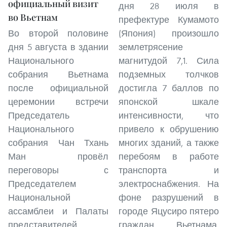
официальный визит
дня 28 июля в
во Вьетнам
префектуре Кумамото
Во второй половине
(Япония) произошло
дня 5 августа в здании
землетрясение
Национального
магнитудой 7,1. Сила
собрания Вьетнама
подземных толчков
после официальной
достигла 7 баллов по
церемонии встречи
японской шкале
Председатель
интенсивности, что
Национального
привело к обрушению
собрания Чан Тхань
многих зданий, а также
Ман провёл
перебоям в работе
переговоры с
транспорта и
Председателем
электроснабжения. На
Национальной
фоне разрушений в
ассамблеи и Палаты
городе Яцусиро пятеро
представителей
граждан Вьетнама,