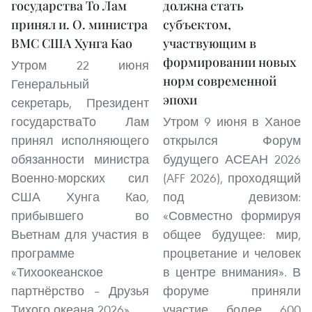
государства То Лам
должна стать
принял и. О. министра
субъектом,
ВМС США Хунга Као
участвующим в
формировании новых
Утром 22 июня
норм современной
Генеральный
эпохи
секретарь, Президент
государстваТо Лам
Утром 9 июня в Ханое
принял исполняющего
открылся Форум
обязанности министра
будущего АСЕАН 2026
Военно-морских сил
(AFF 2026), проходящий
США Хунга Као,
под девизом:
прибывшего во
«Совместно формируя
Вьетнам для участия в
общее будущее: мир,
программе
процветание и человек
«Тихоокеанское
в центре внимания». В
партнёрство – Друзья
форуме приняли
Тихого океана 2026».
участие более 600