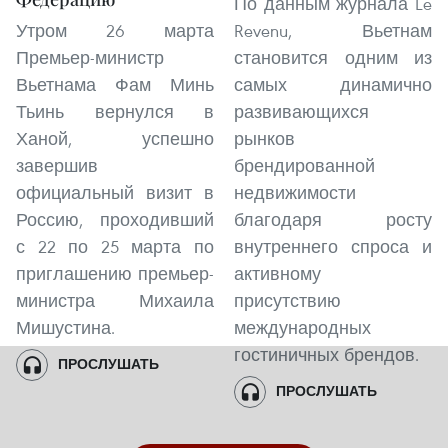
По данным журнала Le
Утром 26 марта
Revenu, Вьетнам
Премьер-министр
становится одним из
Вьетнама Фам Минь
самых динамично
Тьинь вернулся в
развивающихся
Ханой, успешно
рынков
завершив
брендированной
официальный визит в
недвижимости
Россию, проходивший
благодаря росту
с 22 по 25 марта по
внутреннего спроса и
приглашению премьер-
активному
министра Михаила
присутствию
Мишустина.
международных
гостиничных брендов.
ПРОСЛУШАТЬ
ПРОСЛУШАТЬ