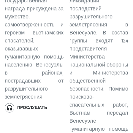
государственная
ликвидации
награда присуждена за
последствий
мужество,
разрушительного
самоотверженность и
землетрясения в
героизм вьетнамских
Венесуэле. В состав
спасателей,
группы входят 124
оказывавших
представителя
гуманитарную помощь
Министерства
населению Венесуэлы
национальной обороны
в районах,
и Министерства
пострадавших от
общественной
разрушительного
безопасности. Помимо
землетрясения.
поисково-
спасательных работ,
ПРОСЛУШАТЬ
Вьетнам передал
Венесуэле
гуманитарную помощь