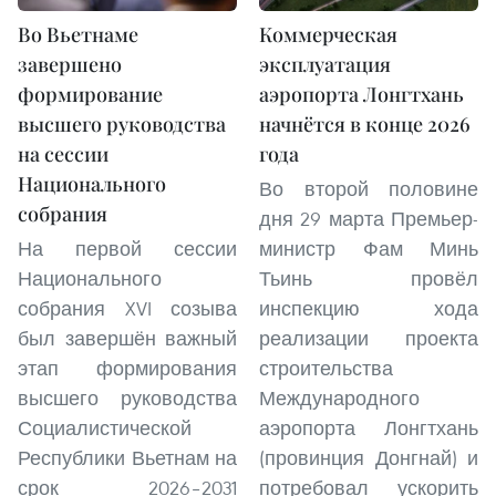
Во Вьетнаме
Коммерческая
завершено
эксплуатация
формирование
аэропорта Лонгтхань
высшего руководства
начнётся в конце 2026
на сессии
года
Национального
Во второй половине
собрания
дня 29 марта Премьер-
На первой сессии
министр Фам Минь
Национального
Тьинь провёл
собрания XVI созыва
инспекцию хода
был завершён важный
реализации проекта
этап формирования
строительства
высшего руководства
Международного
Социалистической
аэропорта Лонгтхань
Республики Вьетнам на
(провинция Донгнай) и
срок 2026–2031
потребовал ускорить