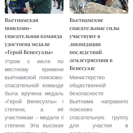
Вьетнамская
Вьетнамские
поисково-
спасательные силы
спасательная команда
участвуют в
удостоена медали
ликвидации
«Герой Венесуэлы»
последствий
землетрясения в
Утром 6 июля по
Венесуэле
местному времени
вьетнамской поисково-
Министерство
спасательной команде
общественной
была вручена медаль
безопасности
«Герой Венесуэлы» I
Вьетнама направило
степени, а её
поисково-
участникам — медали II
спасательную группу
степени. Эта высокая
для участия в